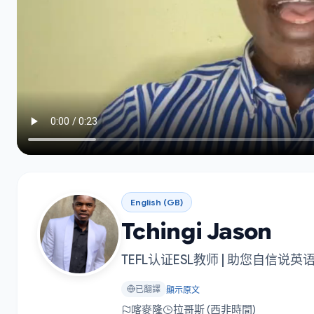
English (GB)
Tchingi Jason
TEFL认证ESL教师 | 助您自信说英
已翻譯
顯示原文
喀麥隆
拉哥斯 (西非時間)