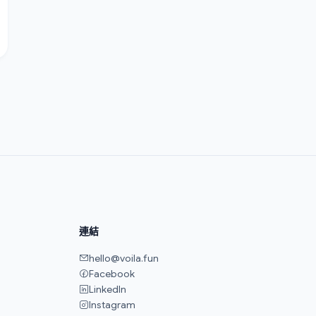
連結
hello@voila.fun
Facebook
LinkedIn
Instagram