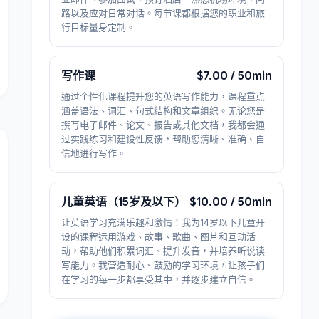
路以及应对日常对话。每节课都根据您的职业和旅
行目标量身定制。
写作课
$7.00 / 50min
通过个性化课程提升您的英语写作能力，课程重点
涵盖语法、词汇、句式结构和文章组织。无论您是
撰写电子邮件、论文、报告或其他文档，我都会通
过实践练习和建设性反馈，帮助您清晰、准确、自
信地进行写作。
儿童英语（15岁及以下）
$10.00 / 50min
让英语学习充满乐趣和激情！我为14岁以下儿童开
设的课程运用游戏、故事、歌曲、图片和互动活
动，帮助他们积累词汇、提升发音，并培养听说读
写能力。我营造耐心、鼓励的学习环境，让孩子们
在学习的每一步都享受其中，并逐步建立自信。