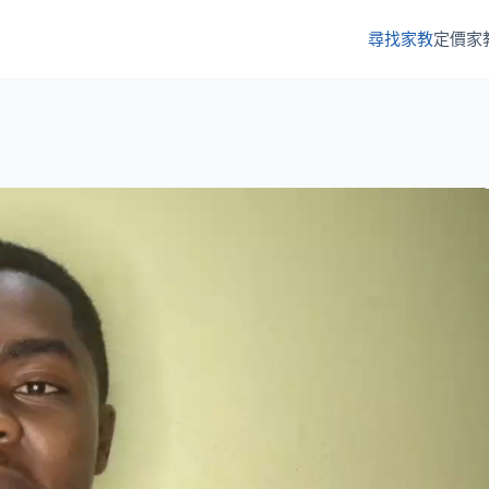
尋找家教
定價
家