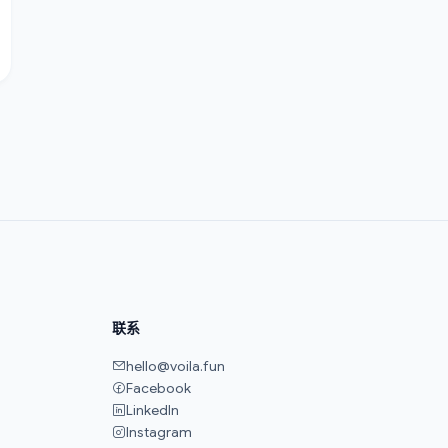
联系
hello@voila.fun
Facebook
LinkedIn
Instagram