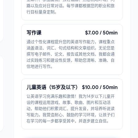
路以及应对日常对话。每节课都根据您的职业和旅
行目标量身定制。
写作课
$7.00 / 50min
通过个性化课程提升您的英语写作能力，课程重点
涵盖语法、词汇、句式结构和文章组织。无论您是
撰写电子邮件、论文、报告或其他文档，我都会通
过实践练习和建设性反馈，帮助您清晰、准确、自
信地进行写作。
儿童英语（15岁及以下）
$10.00 / 50min
让英语学习充满乐趣和激情！我为14岁以下儿童开
设的课程运用游戏、故事、歌曲、图片和互动活
动，帮助他们积累词汇、提升发音，并培养听说读
写能力。我营造耐心、鼓励的学习环境，让孩子们
在学习的每一步都享受其中，并逐步建立自信。