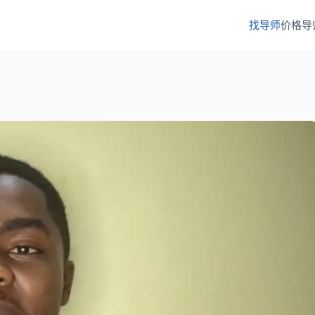
找导师
价格
导