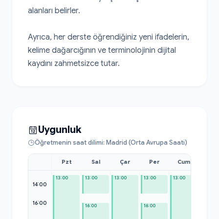
alanları belirler.

Ayrıca, her derste öğrendiğiniz yeni ifadelerin, 
kelime dağarcığının ve terminolojinin dijital 
kaydını zahmetsizce tutar.
Uygunluk
Öğretmenin saat dilimi: Madrid (Orta Avrupa Saati)
Pzt
Sal
Çar
Per
Cum
Cmt
13:00
13:00
13:00
13:00
13:00
13:00
14:00
16:00
16:00
16:00