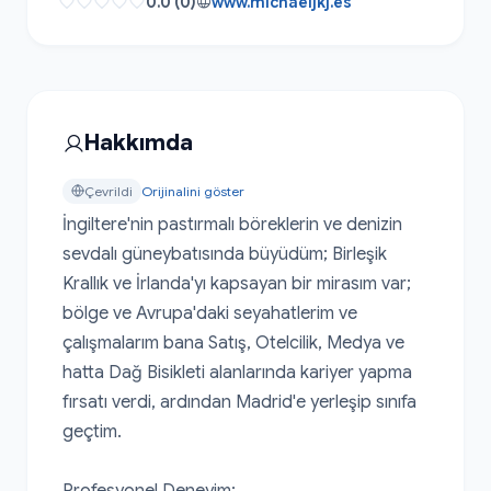
0.0 (0)
www.michaeljkj.es
Hakkımda
Çevrildi
Orijinalini göster
İngiltere'nin pastırmalı böreklerin ve denizin 
sevdalı güneybatısında büyüdüm; Birleşik 
Krallık ve İrlanda'yı kapsayan bir mirasım var; 
bölge ve Avrupa'daki seyahatlerim ve 
çalışmalarım bana Satış, Otelcilik, Medya ve 
hatta Dağ Bisikleti alanlarında kariyer yapma 
fırsatı verdi, ardından Madrid'e yerleşip sınıfa 
geçtim.

Profesyonel Deneyim:
