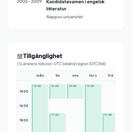
2005 - 2009
Kandidatexamen i engelsk
litteratur
Aleppos universitet
Tillgänglighet
Lärarens tidszon: UTC (okänd region (UTC)tid)
mån
tis
ons
tors
fre
lör
13:00
13:00
13:00
13:00
14:00
16:00
—
17:00
17:00
18:00