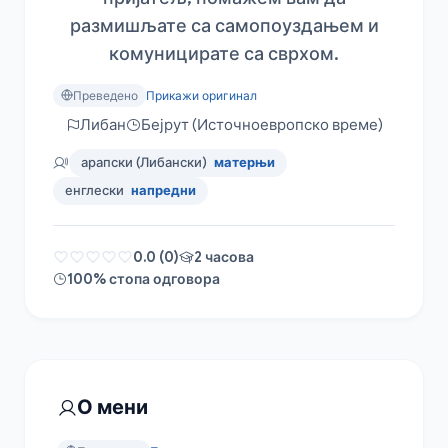
размишљате са самопоуздањем и
комуницирате са сврхом.
Преведено
Прикажи оригинал
Либан
Бејрут (Источноевропско време)
арапски (Либански)
матерњи
енглески
напредни
0.0 (0)
2 часова
100% стопа одговора
О мени