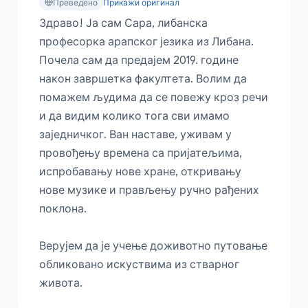
Преведено
Прикажи оригинал
Здраво! Ја сам Сара, либанска 
професорка арапског језика из Либана. 
Почела сам да предајем 2019. године 
након завршетка факултета. Волим да 
помажем људима да се повежу кроз речи 
и да видим колико тога сви имамо 
заједничког. Ван наставе, уживам у 
провођењу времена са пријатељима, 
испробавању нове хране, откривању 
нове музике и прављењу ручно рађених 
поклона.

Верујем да је учење доживотно путовање 
обликовано искуствима из стварног 
живота.