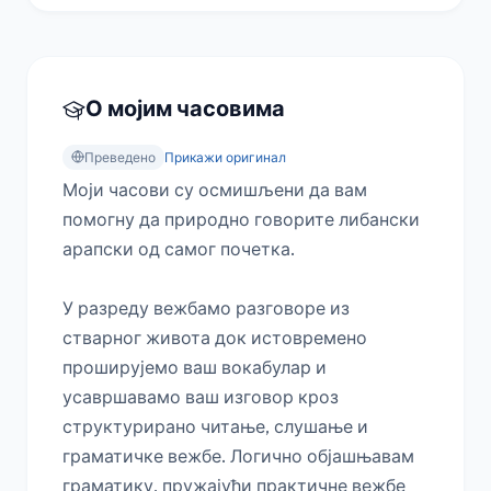
О мојим часовима
Преведено
Прикажи оригинал
Моји часови су осмишљени да вам 
помогну да природно говорите либански 
арапски од самог почетка.

У разреду вежбамо разговоре из 
стварног живота док истовремено 
проширујемо ваш вокабулар и 
усавршавамо ваш изговор кроз 
структурирано читање, слушање и 
граматичке вежбе. Логично објашњавам 
граматику, пружајући практичне вежбе 