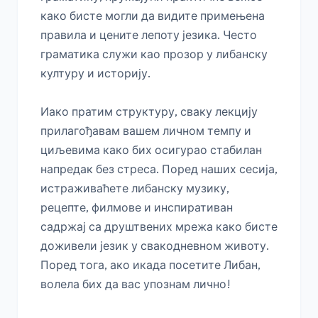
како бисте могли да видите примењена 
правила и цените лепоту језика. Често 
граматика служи као прозор у либанску 
културу и историју.

Иако пратим структуру, сваку лекцију 
прилагођавам вашем личном темпу и 
циљевима како бих осигурао стабилан 
напредак без стреса. Поред наших сесија, 
истраживаћете либанску музику, 
рецепте, филмове и инспиративан 
садржај са друштвених мрежа како бисте 
доживели језик у свакодневном животу. 
Поред тога, ако икада посетите Либан, 
волела бих да вас упознам лично!
