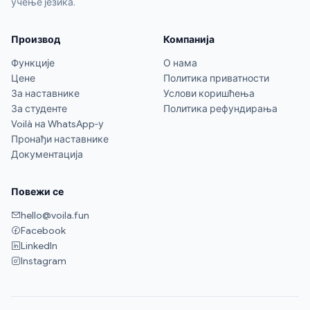
учење језика.
Производ
Компанија
Функције
О нама
Цене
Политика приватности
За наставнике
Услови коришћења
За студенте
Политика рефундирања
Voilà на WhatsApp-у
Пронађи наставнике
Документација
Повежи се
hello@voila.fun
Facebook
LinkedIn
Instagram