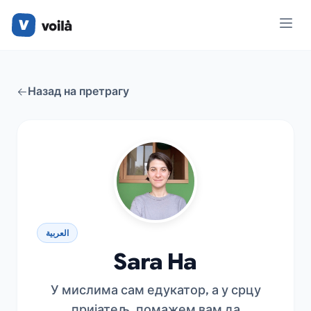
Назад на претрагу
العربية
Sara Ha
У мислима сам едукатор, а у срцу
пријатељ, помажем вам да