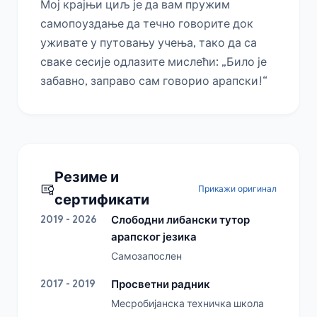
Мој крајњи циљ је да вам пружим 
самопоуздање да течно говорите док 
уживате у путовању учења, тако да са 
сваке сесије одлазите мислећи: „Било је 
забавно, заправо сам говорио арапски!“
Резиме и
Прикажи оригинал
сертификати
2019 - 2026
Слободни либански тутор
арапског језика
Самозапослен
2017 - 2019
Просветни радник
Месробијанска техничка школа