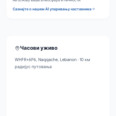
Сазнајте о нашем AI упаривању наставника
Часови уживо
WHFR+6P6, Naqqache, Lebanon · 10 км 
радијус путовања