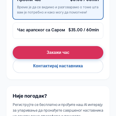
Време је да се видимо и разговарамо о томе шта
вам је потребно и како могу да помогнем!
Час арапског са Саром
$35.00 / 60min
Закажи час
Контактирај наставника
Није погодак?
Региструјте се бесплатно и прођите наш AI интервју
за упаривање да пронађете савршеног наставника
на основу ваше атмосфере и личности.