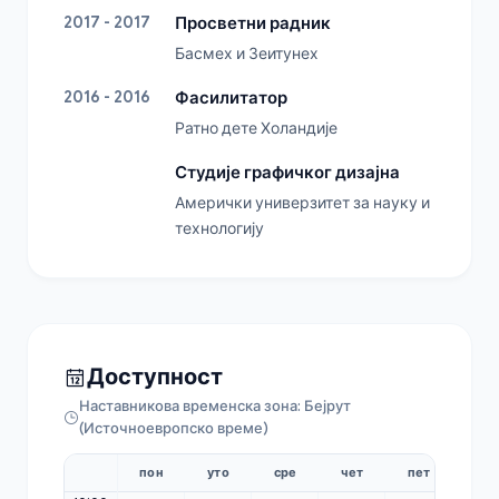
2017 - 2017
Просветни радник
Басмех и Зеитунех
2016 - 2016
Фасилитатор
Ратно дете Холандије
Студије графичког дизајна
Амерички универзитет за науку и 
технологију
Доступност
Наставникова временска зона: Бејрут
(Источноевропско време)
пон
уто
сре
чет
пет
суб