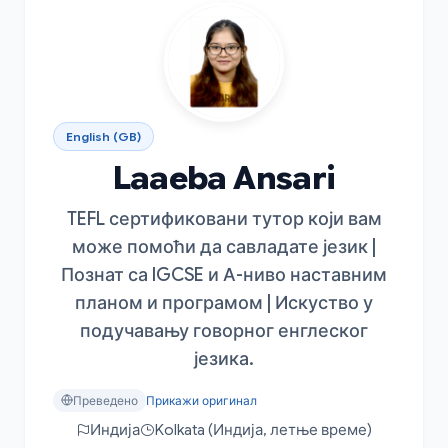
English (GB)
Laaeba Ansari
TEFL сертификовани тутор који вам
може помоћи да савладате језик |
Познат са IGCSE и А-ниво наставним
планом и програмом | Искуство у
подучавању говорног енглеског
језика.
Преведено
Прикажи оригинал
Индија
Kolkata (Индија, летње време)