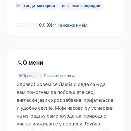
хинди
матерњи
енглески
напредни
0.0 (0)
Прикажи имејл
О мени
Преведено
Прикажи оригинал
Здраво! Зовем се Лаеба и овде сам да 
вам помогнем да побољшате свој 
енглески језик кроз забавне, пријатељске 
и удобне сесије. Моји часови су усмерени 
на изградњу самопоуздања, природно 
учење и уживање у процесу. Љубав 