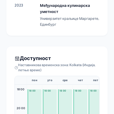
2023
Међународна кулинарска
уметност
Универзитет краљице Маргарете, 
Единбург
Доступност
Наставникова временска зона: Kolkata (Индија,
летње време)
пон
уто
сре
чет
пет
суб
18:00
18:00
18:00
18:00
18:00
18:00
18:00
20:00