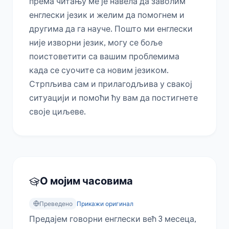
према читању ме је навела да заволим 
енглески језик и желим да помогнем и 
другима да га науче. Пошто ми енглески 
није изворни језик, могу се боље 
поистоветити са вашим проблемима 
када се суочите са новим језиком. 
Стрпљива сам и прилагодљива у свакој 
ситуацији и помоћи ћу вам да постигнете 
своје циљеве.
О мојим часовима
Преведено
Прикажи оригинал
Предајем говорни енглески већ 3 месеца, 