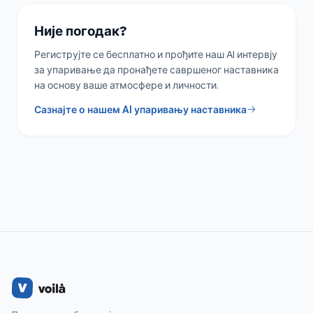
Није погодак?
Региструјте се бесплатно и прођите наш AI интервју
за упаривање да пронађете савршеног наставника
на основу ваше атмосфере и личности.
Сазнајте о нашем AI упаривању наставника