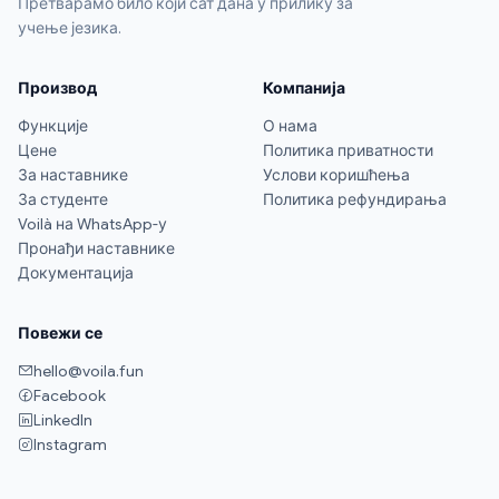
Претварамо било који сат дана у прилику за
учење језика.
Производ
Компанија
Функције
О нама
Цене
Политика приватности
За наставнике
Услови коришћења
За студенте
Политика рефундирања
Voilà на WhatsApp-у
Пронађи наставнике
Документација
Повежи се
hello@voila.fun
Facebook
LinkedIn
Instagram