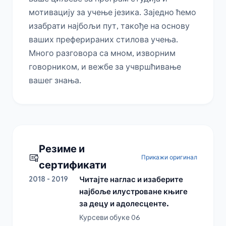
мотивацију за учење језика. Заједно ћемо 
изабрати најбољи пут, такође на основу 
ваших преферираних стилова учења. 
Много разговора са мном, изворним 
говорником, и вежбе за учвршћивање 
вашег знања.
Резиме и
Прикажи оригинал
сертификати
2018 - 2019
Читајте наглас и изаберите
најбоље илустроване књиге
за децу и адолесценте.
Курсеви обуке 06