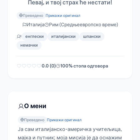
Певај, и твој страх ће нестати!
Преведено
Прикажи оригинал
Италија
Рим (Средњеевропско време)
енглески
италијански
шпански
немачки
0.0 (0)
100% стопа одговора
О мени
Преведено
Прикажи оригинал
Ја сам италијанско-америчка учитељица, 
мајка и путник; моја мисија је да оснажим 