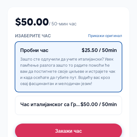
$50.00
/ 50-мин час
ИЗАБЕРИТЕ ЧАС
Прикажи оригинал
Пробни час
$25.50 / 50min
Зашто сте одлучили да учите италијански? Увек
памћење разлога зашто то радите помоћи ће
вам да постигнете своје циљеве и истрајете чак
и када осећате да губите пут. Водићу вас кроз
овај фасцинантан и мелодичан језик!
Час италијанског са Гретом Ђулијом
$50.00 / 50min
Закажи час