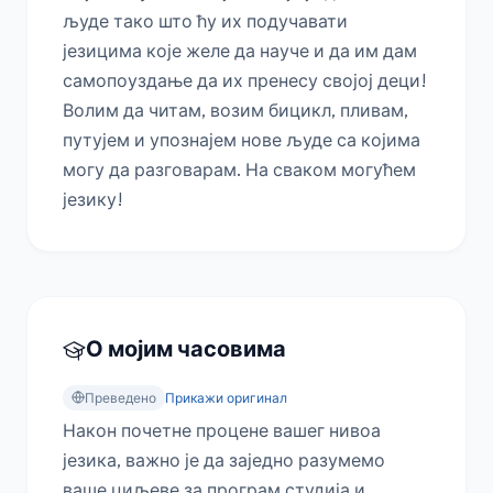
људе тако што ћу их подучавати 
језицима које желе да науче и да им дам 
самопоуздање да их пренесу својој деци!

Волим да читам, возим бицикл, пливам, 
путујем и упознајем нове људе са којима 
могу да разговарам. На сваком могућем 
језику!
О мојим часовима
Преведено
Прикажи оригинал
Након почетне процене вашег нивоа 
језика, важно је да заједно разумемо 
ваше циљеве за програм студија и 