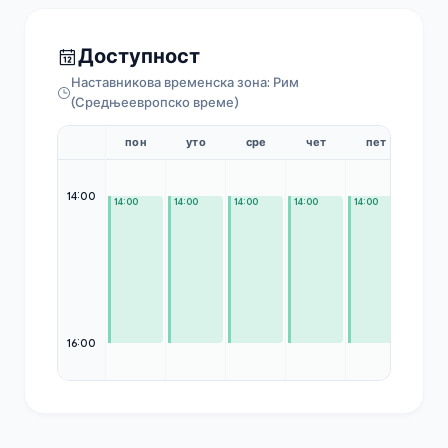
Доступност
Наставникова временска зона: Рим
(Средњеевропско време)
пон
уто
сре
чет
пет
суб
14:00
14:00
14:00
14:00
14:00
14:00
—
16:00