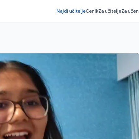
Najdi učitelje
Cenik
Za učitelje
Za uče