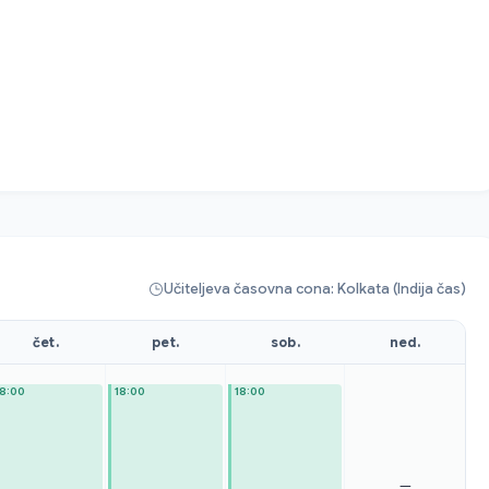
Učiteljeva časovna cona: Kolkata (Indija čas)
čet.
pet.
sob.
ned.
18:00
18:00
18:00
—