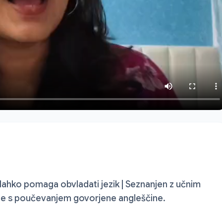
 lahko pomaga obvladati jezik | Seznanjen z učnim
nje s poučevanjem govorjene angleščine.