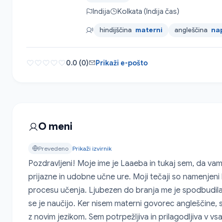
Indija
Kolkata (Indija čas)
hindijščina
materni
angleščina
na
0.0 (0)
Prikaži e-pošto
O meni
Prevedeno
Prikaži izvirnik
Pozdravljeni! Moje ime je Laaeba in tukaj sem, da va
prijazne in udobne učne ure. Moji tečaji so namenjeni 
procesu učenja. Ljubezen do branja me je spodbudila k
se je naučijo. Ker nisem materni govorec angleščine, s
z novim jezikom. Sem potrpežljiva in prilagodljiva v vs