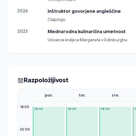
2026
Inštruktor govorjene angleščine
Clapingo
2023
Mednarodna kulinarična umetnost
Univerza kraljice Margarete v Edinburghu
Razpoložljivost
pon.
tor.
sre.
18:00
18:00
18:00
18:00
20:00