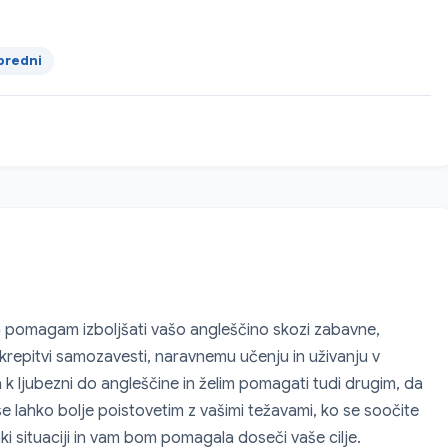
predni
m pomagam izboljšati vašo angleščino skozi zabavne, 
krepitvi samozavesti, naravnemu učenju in uživanju v 
 ljubezni do angleščine in želim pomagati tudi drugim, da 
e lahko bolje poistovetim z vašimi težavami, ko se soočite 
aki situaciji in vam bom pomagala doseči vaše cilje.