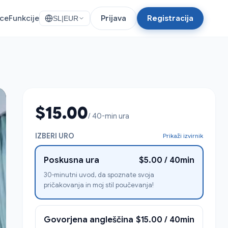
nce
Funkcije
Prijava
Registracija
SL
|
EUR
$15.00
/ 40-min ura
IZBERI URO
Prikaži izvirnik
Poskusna ura
$5.00 / 40min
30-minutni uvod, da spoznate svoja
pričakovanja in moj stil poučevanja!
Govorjena angleščina
$15.00 / 40min