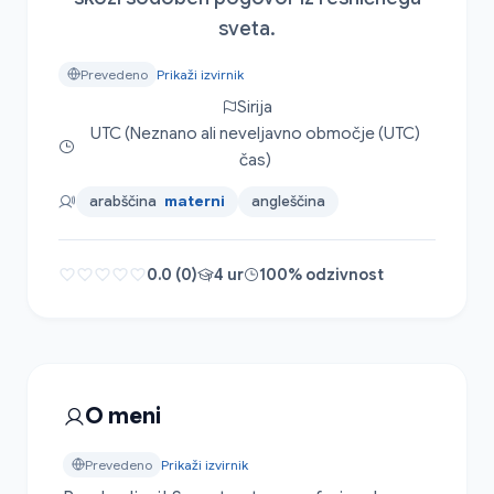
sveta.
Prevedeno
Prikaži izvirnik
Sirija
UTC (Neznano ali neveljavno območje (UTC)
čas)
arabščina
materni
angleščina
0.0 (0)
4 ur
100% odzivnost
O meni
Prevedeno
Prikaži izvirnik