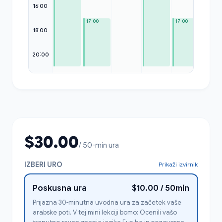
16:00
—
17:00
17:00
18:00
20:00
$30.00
/ 50-min ura
IZBERI URO
Prikaži izvirnik
Poskusna ura
$10.00 / 50min
Prijazna 30-minutna uvodna ura za začetek vaše
arabske poti. V tej mini lekciji bomo: Ocenili vašo