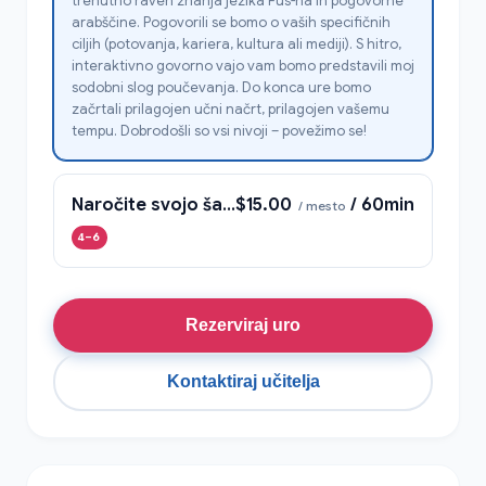
trenutno raven znanja jezika Fus-ha in pogovorne
arabščine. Pogovorili se bomo o vaših specifičnih
ciljih (potovanja, kariera, kultura ali mediji). S hitro,
interaktivno govorno vajo vam bomo predstavili moj
sodobni slog poučevanja. Do konca ure bomo
začrtali prilagojen učni načrt, prilagojen vašemu
tempu. Dobrodošli so vsi nivoji – povežimo se!
Naročite svojo šavarmo v arabščini
$15.00
/ 60min
/ mesto
4–6
Rezerviraj uro
Kontaktiraj učitelja