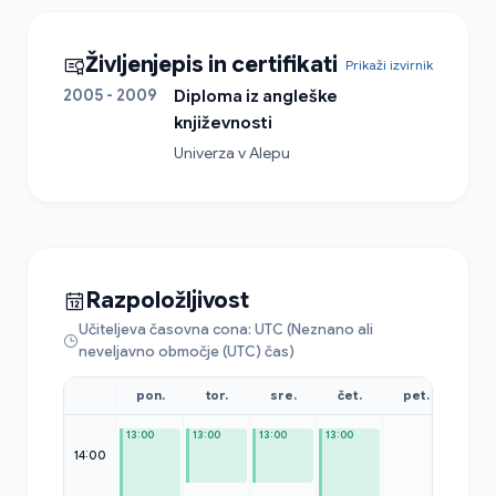
Življenjepis in certifikati
Prikaži izvirnik
2005 - 2009
Diploma iz angleške
književnosti
Univerza v Alepu
Razpoložljivost
Učiteljeva časovna cona: UTC (Neznano ali
neveljavno območje (UTC) čas)
pon.
tor.
sre.
čet.
pet.
sob
13:00
13:00
13:00
13:00
14:00