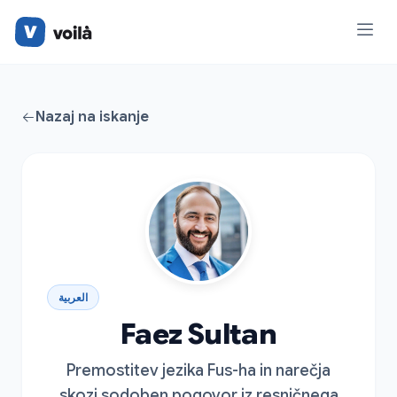
Nazaj na iskanje
العربية
Faez Sultan
Premostitev jezika Fus-ha in narečja
skozi sodoben pogovor iz resničnega