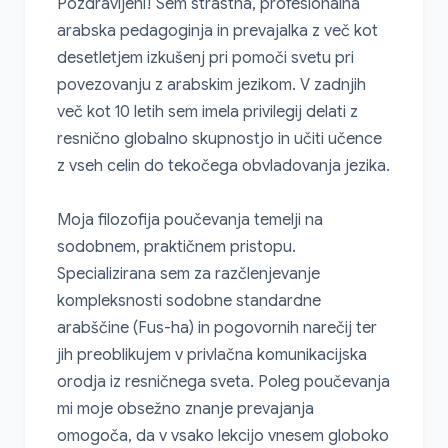
Pozdravljeni! Sem strastna, profesionalna 
arabska pedagoginja in prevajalka z več kot 
desetletjem izkušenj pri pomoči svetu pri 
povezovanju z arabskim jezikom. V zadnjih 
več kot 10 letih sem imela privilegij delati z 
resnično globalno skupnostjo in učiti učence 
z vseh celin do tekočega obvladovanja jezika.

Moja filozofija poučevanja temelji na 
sodobnem, praktičnem pristopu. 
Specializirana sem za razčlenjevanje 
kompleksnosti sodobne standardne 
arabščine (Fus-ha) in pogovornih narečij ter 
jih preoblikujem v privlačna komunikacijska 
orodja iz resničnega sveta. Poleg poučevanja 
mi moje obsežno znanje prevajanja 
omogoča, da v vsako lekcijo vnesem globoko 