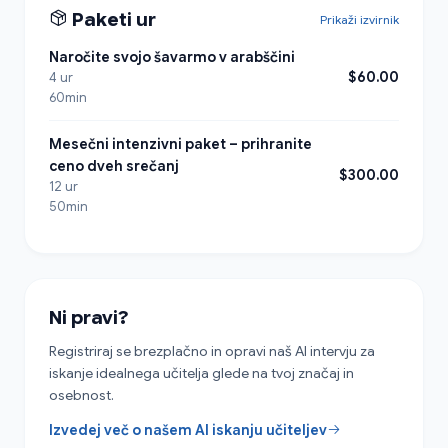
Paketi ur
Prikaži izvirnik
Naročite svojo šavarmo v arabščini
$60.00
4 ur
60min
Mesečni intenzivni paket – prihranite
ceno dveh srečanj
$300.00
12 ur
50min
Ni pravi?
Registriraj se brezplačno in opravi naš AI intervju za
iskanje idealnega učitelja glede na tvoj značaj in
osebnost.
Izvedej več o našem AI iskanju učiteljev