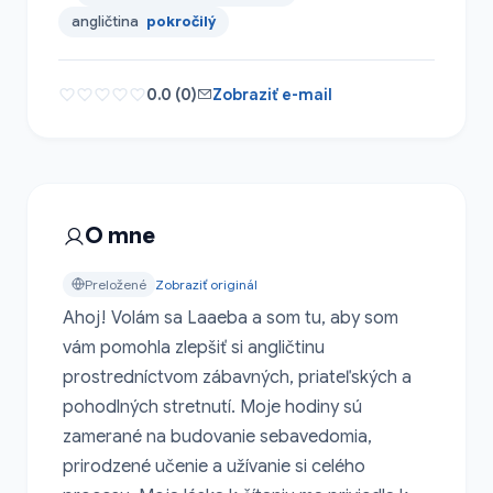
angličtina
pokročilý
0.0 (0)
Zobraziť e-mail
O mne
Preložené
Zobraziť originál
Ahoj! Volám sa Laaeba a som tu, aby som 
vám pomohla zlepšiť si angličtinu 
prostredníctvom zábavných, priateľských a 
pohodlných stretnutí. Moje hodiny sú 
zamerané na budovanie sebavedomia, 
prirodzené učenie a užívanie si celého 