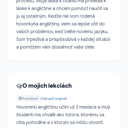
procesu. Moja láska k čítaniu ma priviedla k 
láske k angličtine a chcem pomôcť naučiť sa 
ju aj ostatným. Keďže nie som rodená 
hovorkyňa angličtiny, viem sa lepšie vžiť do 
vašich problémov, keď čelíte novému jazyku. 
Som trpezlivá a prispôsobivá v každej situácii 
a pomôžem vám dosiahnuť vaše ciele.
O mojich lekciách
Preložené
Zobraziť originál
Hovorenú angličtinu učím už 3 mesiace a moji 
študenti ma chválili ako tútora, ktorému sa 
cítia pohodlne a s ktorým sa môžu otvoriť.
