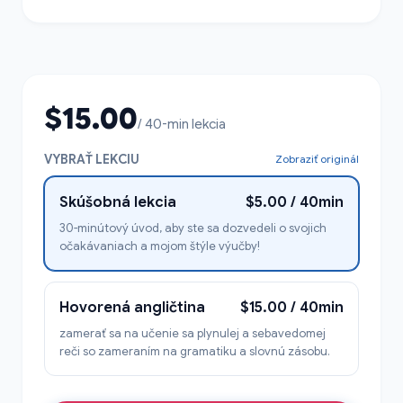
$15.00
/ 40-min lekcia
VYBRAŤ LEKCIU
Zobraziť originál
Skúšobná lekcia
$5.00 / 40min
30-minútový úvod, aby ste sa dozvedeli o svojich
očakávaniach a mojom štýle výučby!
Hovorená angličtina
$15.00 / 40min
zamerať sa na učenie sa plynulej a sebavedomej
reči so zameraním na gramatiku a slovnú zásobu.