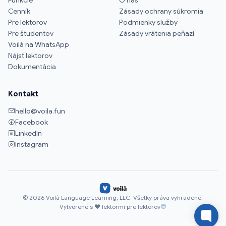
Cenník
Zásady ochrany súkromia
Pre lektorov
Podmienky služby
Pre študentov
Zásady vrátenia peňazí
Voilà na WhatsApp
Nájsť lektorov
Dokumentácia
Kontakt
hello@voila.fun
Facebook
LinkedIn
Instagram
© 2026 Voilà Language Learning, LLC. Všetky práva vyhradené.
Vytvorené s ♥ lektormi pre lektorov