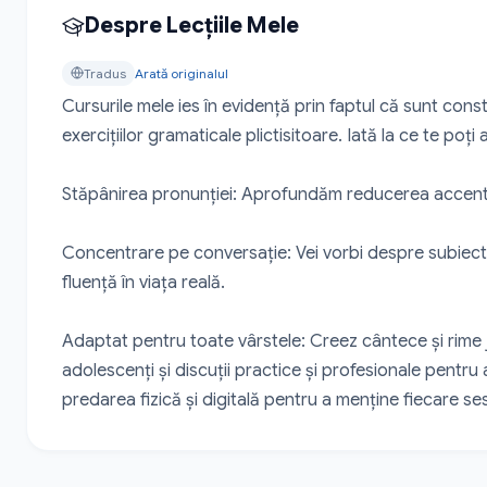
Despre Lecțiile Mele
Tradus
Arată originalul
Cursurile mele ies în evidență prin faptul că sunt constr
exercițiilor gramaticale plictisitoare. Iată la ce te poți
Stăpânirea pronunției: Aprofundăm reducerea accentelor,
Concentrare pe conversație: Vei vorbi despre subiect
fluență în viața reală.

Adaptat pentru toate vârstele: Creez cântece și rime j
adolescenți și discuții practice și profesionale pentru
predarea fizică și digitală pentru a menține fiecare s