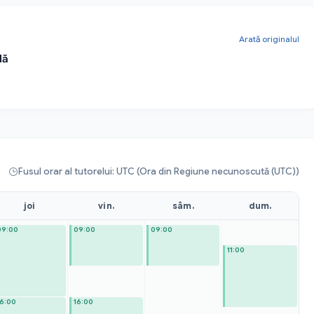
Arată originalul
lă
Fusul orar al tutorelui: UTC (Ora din Regiune necunoscută (UTC))
joi
vin.
sâm.
dum.
09:00
09:00
09:00
11:00
16:00
16:00