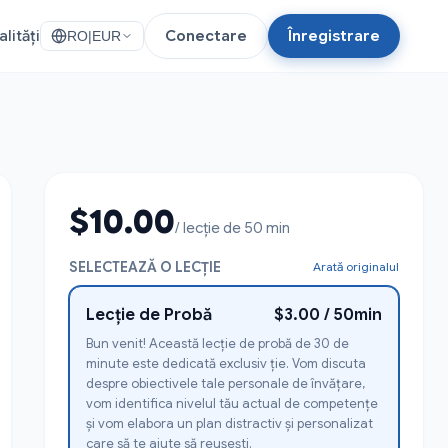
lități
Conectare
Înregistrare
RO
|
EUR
$10.00
/ lecție de 50 min
SELECTEAZĂ O LECȚIE
Arată originalul
Lecție de Probă
$3.00 / 50min
Bun venit! Această lecție de probă de 30 de
minute este dedicată exclusiv ție. Vom discuta
despre obiectivele tale personale de învățare,
vom identifica nivelul tău actual de competențe
și vom elabora un plan distractiv și personalizat
care să te ajute să reușești.