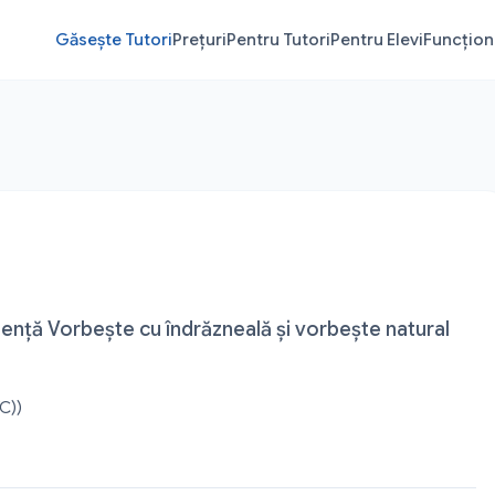
Găsește Tutori
Prețuri
Pentru Tutori
Pentru Elevi
Funcționa
ență Vorbește cu îndrăzneală și vorbește natural
C))