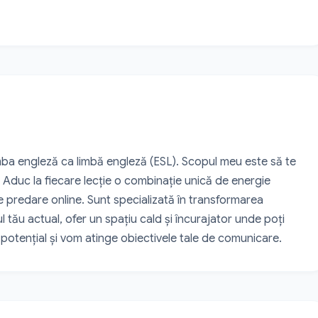
mba engleză ca limbă engleză (ESL). Scopul meu este să te 
. Aduc la fiecare lecție o combinație unică de energie 
e predare online. Sunt specializată în transformarea 
ul tău actual, ofer un spațiu cald și încurajator unde poți 
potențial și vom atinge obiectivele tale de comunicare.