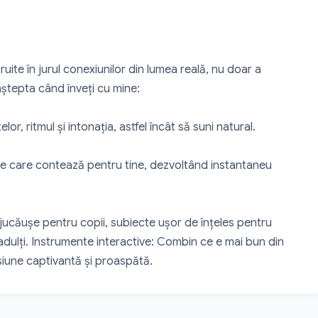
uite în jurul conexiunilor din lumea reală, nu doar a 
 aștepta când înveți cu mine:

 ritmul și intonația, astfel încât să suni natural.

e care contează pentru tine, dezvoltând instantaneu 
ucăușe pentru copii, subiecte ușor de înțeles pentru 
 adulți. Instrumente interactive: Combin ce e mai bun din 
esiune captivantă și proaspătă.