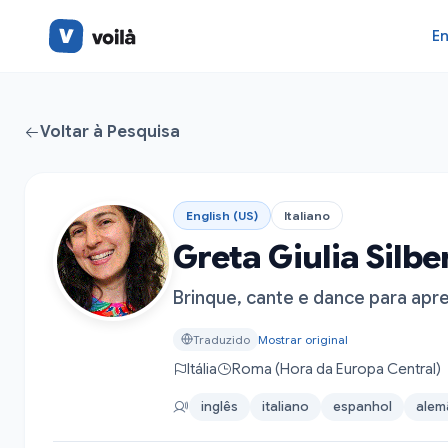
En
Voltar à Pesquisa
English (US)
Italiano
Greta Giulia Silb
Brinque, cante e dance para apr
Traduzido
Mostrar original
Itália
Roma (Hora da Europa Central)
inglês
italiano
espanhol
alem