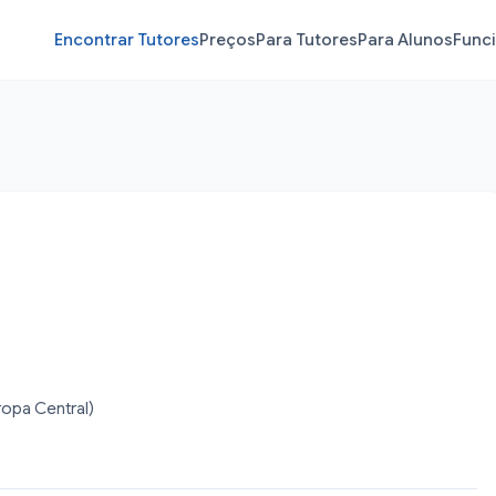
Encontrar Tutores
Preços
Para Tutores
Para Alunos
Func
ropa Central)