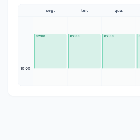
seg.
ter.
qua.
09:00
09:00
09:00
10:00