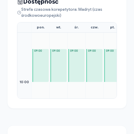
Dostępność
Strefa czasowa korepetytora: Madryt (czas
środkowoeuropejski)
pon.
wt.
śr.
czw.
pt.
sob
09:00
09:00
09:00
09:00
09:00
09:00
10:00