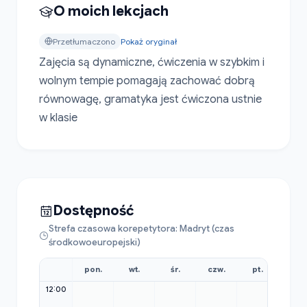
O moich lekcjach
Przetłumaczono
Pokaż oryginał
Zajęcia są dynamiczne, ćwiczenia w szybkim i 
wolnym tempie pomagają zachować dobrą 
równowagę, gramatyka jest ćwiczona ustnie 
w klasie
Dostępność
Strefa czasowa korepetytora: Madryt (czas
środkowoeuropejski)
pon.
wt.
śr.
czw.
pt.
sob
12:00
12:00