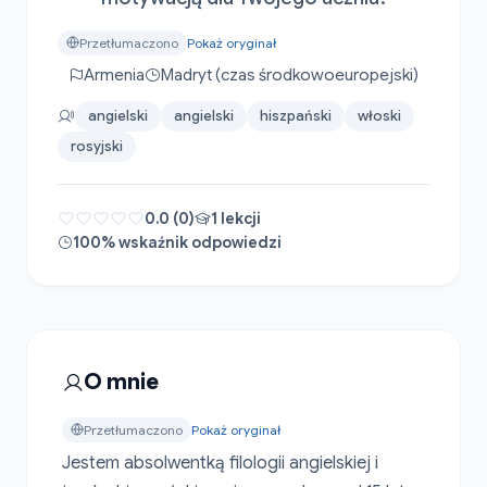
Przetłumaczono
Pokaż oryginał
Armenia
Madryt (czas środkowoeuropejski)
angielski
angielski
hiszpański
włoski
rosyjski
0.0 (0)
1 lekcji
100% wskaźnik odpowiedzi
O mnie
Przetłumaczono
Pokaż oryginał
Jestem absolwentką filologii angielskiej i 