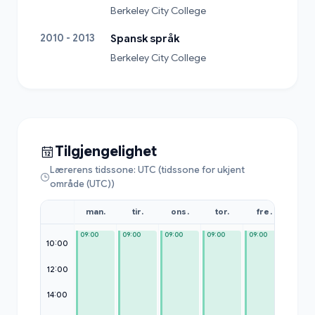
Berkeley City College
2010 - 2013
Spansk språk
Berkeley City College
Tilgjengelighet
Lærerens tidssone: UTC (tidssone for ukjent
område (UTC))
man.
tir.
ons.
tor.
fre.
lør.
09:00
09:00
09:00
09:00
09:00
09:00
10:00
12:00
14:00