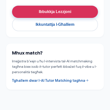
Ibbukkja Lezzjoni
Ikkuntattja l-Għalliem
Mhux match?
Irreġistra b'xejn u ħu l-intervista tal-AI matchmaking
tagħna biex issib it-tutor perfett ibbażat fuq il-vibe u l-
personalità tiegħek.
Tgħallem dwar l-AI Tutor Matching tagħna