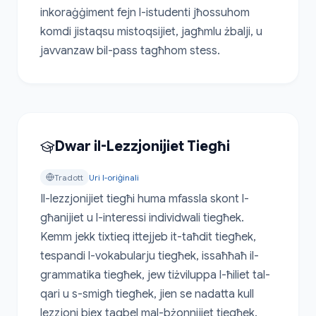
inkoraġġiment fejn l-istudenti jħossuhom 
komdi jistaqsu mistoqsijiet, jagħmlu żbalji, u 
javvanzaw bil-pass tagħhom stess.
Dwar il-Lezzjonijiet Tiegħi
Tradott
Uri l-oriġinali
Il-lezzjonijiet tiegħi huma mfassla skont l-
għanijiet u l-interessi individwali tiegħek. 
Kemm jekk tixtieq ittejjeb it-taħdit tiegħek, 
tespandi l-vokabularju tiegħek, issaħħaħ il-
grammatika tiegħek, jew tiżviluppa l-ħiliet tal-
qari u s-smigħ tiegħek, jien se nadatta kull 
lezzjoni biex taqbel mal-bżonnijiet tiegħek.
