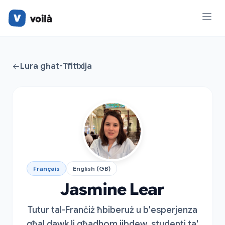
Lura għat-Tfittxija
Français
English (GB)
Jasmine Lear
Tutur tal-Franċiż ħbiberuż u b'esperjenza
għal dawk li għadhom jibdew, studenti ta'