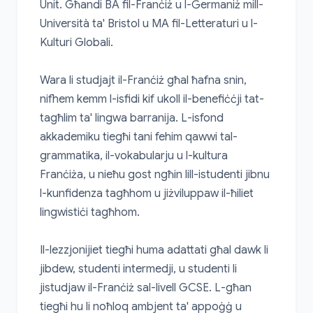
Unit. Għandi BA fil-Franċiż u l-Ġermaniż mill-
Università ta' Bristol u MA fil-Letteraturi u l-
Kulturi Globali.

Wara li studjajt il-Franċiż għal ħafna snin, 
nifhem kemm l-isfidi kif ukoll il-benefiċċji tat-
tagħlim ta' lingwa barranija. L-isfond 
akkademiku tiegħi tani fehim qawwi tal-
grammatika, il-vokabularju u l-kultura 
Franċiża, u nieħu gost ngħin lill-istudenti jibnu 
l-kunfidenza tagħhom u jiżviluppaw il-ħiliet 
lingwistiċi tagħhom.

Il-lezzjonijiet tiegħi huma adattati għal dawk li 
jibdew, studenti intermedji, u studenti li 
jistudjaw il-Franċiż sal-livell GCSE. L-għan 
tiegħi hu li noħloq ambjent ta' appoġġ u 