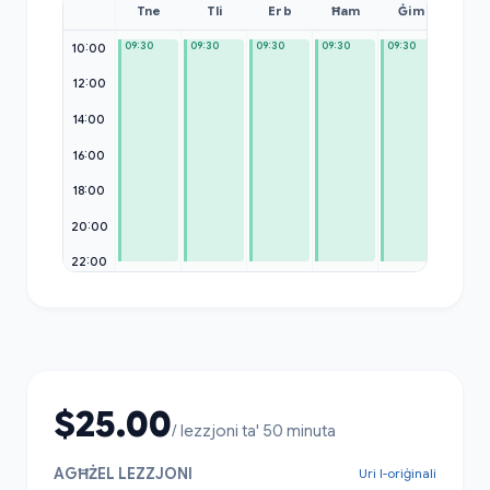
Tne
Tli
Erb
Ħam
Ġim
Sib
09:30
09:30
09:30
09:30
09:30
10:00
12:00
14:00
16:00
18:00
19:30
20:00
22:00
$25.00
/ lezzjoni ta' 50 minuta
AGĦŻEL LEZZJONI
Uri l-oriġinali