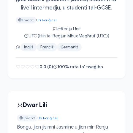
livell intermedju, u studenti tal-GCSE.
Tradott
Uri l-oriġinali
ir-Renju Unit
UTC (Ħin ta’ Reġjun Mhux Magħruf (UTC))
Ingliż
Franċiż
Ġermaniż
0.0 (0)
100% rata ta' tweġiba
Dwar Lili
Tradott
Uri l-oriġinali
Bongu, jien jisimni Jasmine u jien mir-Renju 