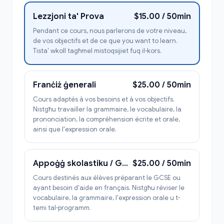
Lezzjoni ta' Prova
$15.00 / 50min
Pendant ce cours, nous parlerons de votre niveau,
de vos objectifs et de ce que you want to learn.
Tista' wkoll tagħmel mistoqsijiet fuq il-kors.
Franċiż ġenerali
$25.00 / 50min
Cours adaptés à vos besoins et à vos objectifs.
Nistgħu travailler la grammaire, le vocabulaire, la
prononciation, la compréhension écrite et orale,
ainsi que l'expression orale.
Appoġġ skolastiku / GCSE
$25.00 / 50min
Cours destinés aux élèves préparant le GCSE ou
ayant besoin d'aide en français. Nistgħu réviser le
vocabulaire, la grammaire, l'expression orale u t-
temi tal-programm.