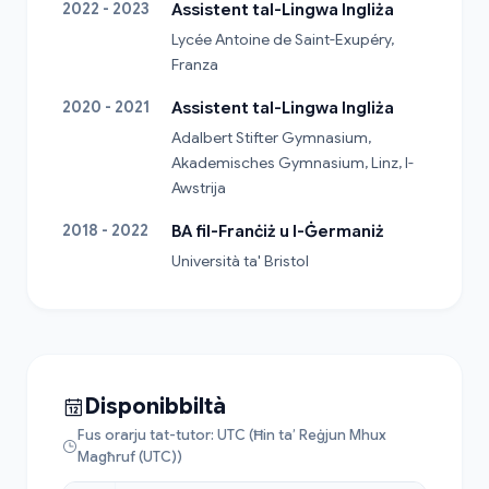
2022 - 2023
Assistent tal-Lingwa Ingliża
Lycée Antoine de Saint-Exupéry, 
Franza
2020 - 2021
Assistent tal-Lingwa Ingliża
Adalbert Stifter Gymnasium, 
Akademisches Gymnasium, Linz, l-
Awstrija
2018 - 2022
BA fil-Franċiż u l-Ġermaniż
Università ta' Bristol
Disponibbiltà
Fus orarju tat-tutor: UTC (Ħin ta’ Reġjun Mhux
Magħruf (UTC))