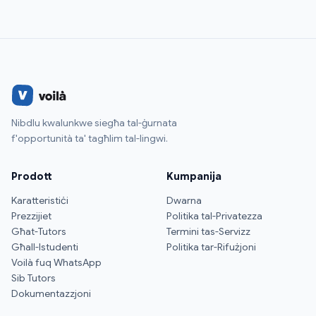
Nibdlu kwalunkwe siegħa tal-ġurnata
f'opportunità ta' tagħlim tal-lingwi.
Prodott
Kumpanija
Karatteristiċi
Dwarna
Prezzijiet
Politika tal-Privatezza
Għat-Tutors
Termini tas-Servizz
Għall-Istudenti
Politika tar-Rifużjoni
Voilà fuq WhatsApp
Sib Tutors
Dokumentazzjoni