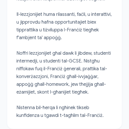
Il-lezzjonijiet huma rilassanti, faċli, u interattivi, 
u jipprovdu ħafna opportunitajiet biex 
tipprattika u tiżviluppa l-Franċiż tiegħek 
f'ambjent ta' appoġġ.

Noffri lezzjonijiet għal dawk li jibdew, studenti 
intermedji, u studenti tal-GCSE. Nistgħu 
niffokaw fuq il-Franċiż ġenerali, prattika tal-
konverżazzjoni, Franċiż għall-ivvjaġġar, 
appoġġ għall-homework, jew tħejjija għall-
eżamijiet, skont l-għanijiet tiegħek.

Nistenna bil-ħerqa li ngħinek tikseb 
kunfidenza u tgawdi t-tagħlim tal-Franċiż.