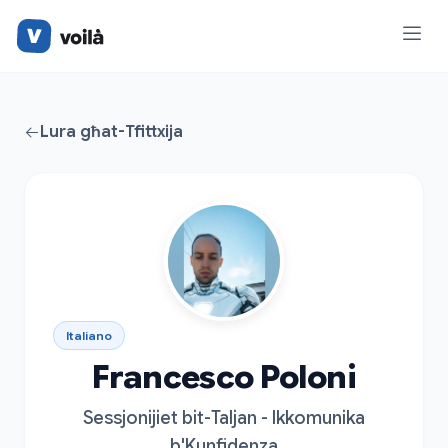
Lura għat-Tfittxija
Italiano
Francesco Poloni
Sessjonijiet bit-Taljan - Ikkomunika
b'Kunfidenza