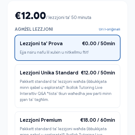
€12.00
/ lezzjoni ta' 50 minuta
AGĦŻEL LEZZJONI
Uri l-oriġinali
Lezzjoni ta' Prova
€0.00 / 50min
Ejja nsiru nafu lil xulxin u nitkellmu ftit!
Lezzjoni Unika Standard
€12.00 / 50min
Pakkett standard ta' lezzjoni waħda (ibbukkjata
minn qabel u esplorata)*: Ikollok Tutoring Live
Interattiv Q&A *tista' tkun waħedha jew parti minn
pjan ta' tagħlim.
Lezzjoni Premium
€18.00 / 60min
Pakkett standard ta' lezzjoni waħda (ibbukkjata
minn qabel u esplorata)*: Ikollok Tutoring Live