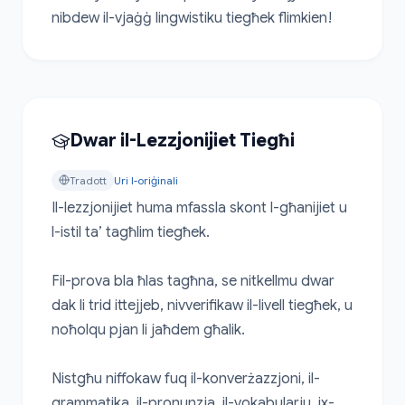
nibdew il-vjaġġ lingwistiku tiegħek flimkien!
Dwar il-Lezzjonijiet Tiegħi
Tradott
Uri l-oriġinali
Il-lezzjonijiet huma mfassla skont l-għanijiet u 
l-istil ta’ tagħlim tiegħek.

Fil-prova bla ħlas tagħna, se nitkellmu dwar 
dak li trid ittejjeb, nivverifikaw il-livell tiegħek, u 
noħolqu pjan li jaħdem għalik.

Nistgħu niffokaw fuq il-konverżazzjoni, il-
grammatika, il-pronunzja, il-vokabularju, ix-