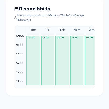
Disponibbiltà
Fus orarju tat-tutor: Moska (Ħin ta’ ir-Russja
(Moska))
Tne
Tli
Erb
Ħam
Ġim
Sib
08:00
08:00
08:00
08:00
08:00
08:00
08:00
10:00
12:00
14:00
16:00
18:00