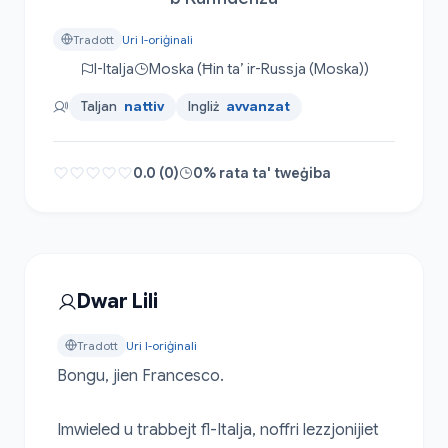
Tradott
Uri l-oriġinali
l-Italja
Moska (Ħin ta’ ir-Russja (Moska))
Taljan
nattiv
Ingliż
avvanzat
0.0 (0)
0% rata ta' tweġiba
Dwar Lili
Tradott
Uri l-oriġinali
Bongu, jien Francesco.

Imwieled u trabbejt fl-Italja, noffri lezzjonijiet 