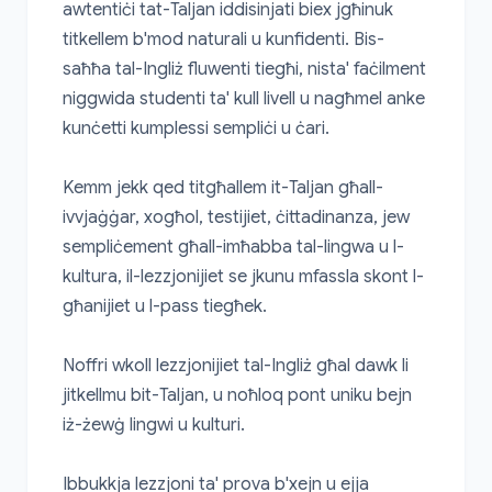
awtentiċi tat-Taljan iddisinjati biex jgħinuk 
titkellem b'mod naturali u kunfidenti. Bis-
saħħa tal-Ingliż fluwenti tiegħi, nista' faċilment 
niggwida studenti ta' kull livell u nagħmel anke 
kunċetti kumplessi sempliċi u ċari.

Kemm jekk qed titgħallem it-Taljan għall-
ivvjaġġar, xogħol, testijiet, ċittadinanza, jew 
sempliċement għall-imħabba tal-lingwa u l-
kultura, il-lezzjonijiet se jkunu mfassla skont l-
għanijiet u l-pass tiegħek.

Noffri wkoll lezzjonijiet tal-Ingliż għal dawk li 
jitkellmu bit-Taljan, u noħloq pont uniku bejn 
iż-żewġ lingwi u kulturi.

Ibbukkja lezzjoni ta' prova b'xejn u ejja 