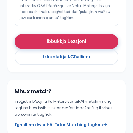
Interattiv Q&A Eżerċizzji Live Noti u Materjal b'xejn
Feedback finali u xogħol tad-dar *jista' jkun waħdu
jew parti minn pjan ta' tagħlim.
Ibbukkja Lezzjoni
Ikkuntattja l-Għalliem
Mhux match?
Irreġistra b'xejn u ħu l-intervista tal-AI matchmaking
tagħna biex issib it-tutor perfett ibbażat fuq il-vibe u l-
personalità tiegħek.
Tgħallem dwar l-AI Tutor Matching tagħna