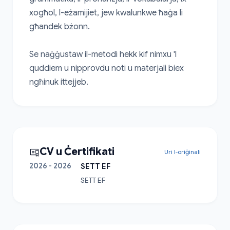
xogħol, l-eżamijiet, jew kwalunkwe ħaġa li 
għandek bżonn.

Se naġġustaw il-metodi hekk kif nimxu 'l 
quddiem u nipprovdu noti u materjali biex 
ngħinuk ittejjeb.
CV u Ċertifikati
Uri l-oriġinali
2026 - 2026
SETT EF
SETT EF