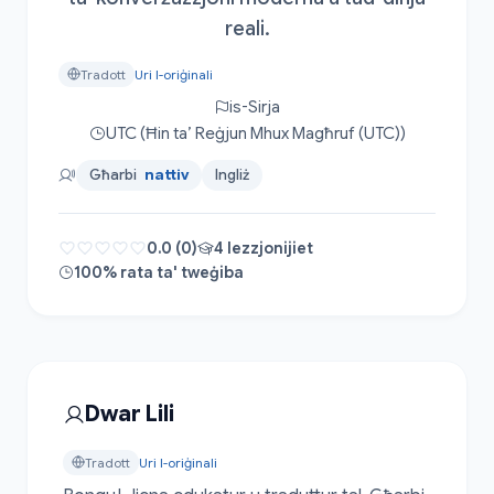
reali.
Tradott
Uri l-oriġinali
is-Sirja
UTC (Ħin ta’ Reġjun Mhux Magħruf (UTC))
Għarbi
nattiv
Ingliż
0.0 (0)
4 lezzjonijiet
100% rata ta' tweġiba
Dwar Lili
Tradott
Uri l-oriġinali