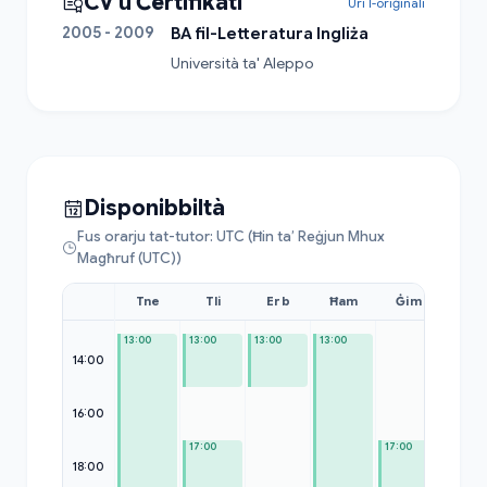
CV u Ċertifikati
Uri l-oriġinali
2005 - 2009
BA fil-Letteratura Ingliża
Università ta' Aleppo
Disponibbiltà
Fus orarju tat-tutor: UTC (Ħin ta’ Reġjun Mhux
Magħruf (UTC))
Tne
Tli
Erb
Ħam
Ġim
Sib
13:00
13:00
13:00
13:00
14:00
16:00
—
17:00
17:00
18:00