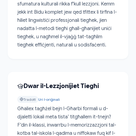
sfumatura kulturali rikka f'kull lezzjoni. Kemm 
jekk int Bidu komplet jew qed tfittex li tirfina l-
ħiliet lingwistiċi professjonali tiegħek, jien 
nadatta l-metodi tiegħi għall-għanijiet uniċi 
tiegħek, u nagħmel il-vjaġġ tat-tagħlim 
tiegħek effiċjenti, naturali u sodisfaċenti.
Dwar il-Lezzjonijiet Tiegħi
Tradott
Uri l-oriġinali
Għaliex tagħżel bejn l-Għarbi formali u d-
djaletti lokali meta tista’ titgħallem it-tnejn? 
F’din il-klassi, inwarrbu l-memorizzazzjoni tal-
kotba tal-iskola l-qadima u niffokaw fuq kif l-