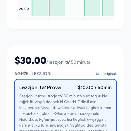
20:00
$30.00
/ lezzjoni ta' 50 minuta
AGĦŻEL LEZZJONI
Uri l-oriġinali
Lezzjoni ta' Prova
$10.00 / 50min
Sessjoni introduttorja ta' 30 minuta biex tagħti bidu
tajjeb lill-vjaġġ tiegħek bl-Għarbi. F'din il-mini-
lezzjoni, se: Nivvalutaw il-livell attwali tiegħek kemm
fil-Fus-ha kif ukoll fl-Għarbi konversazzjonali.
Niddiskutu l-għanijiet speċifiċi tiegħek (ivvjaġġar,
karriera, kultura, jew midja). Nagħtuk idea tal-istil