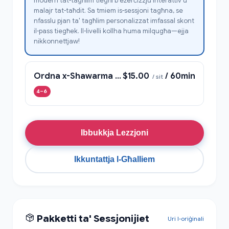
modern tat-tagħlim tiegħi b'eżerċizzju interattiv u
malajr tat-taħdit. Sa tmiem is-sessjoni tagħna, se
nfasslu pjan ta' tagħlim personalizzat imfassal skont
il-pass tiegħek. Il-livelli kollha huma milqugħa—ejja
nikkonnettjaw!
Ordna x-Shawarma Tiegħek bl-Għarbi
$15.00
/ 60min
/ sit
4–6
Ibbukkja Lezzjoni
Ikkuntattja l-Għalliem
Pakketti ta' Sessjonijiet
Uri l-oriġinali