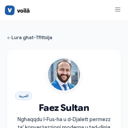
Lura għat-Tfittxija
العربية
Faez Sultan
Ngħaqqdu l-Fus-ha u d-Djalett permezz
ta' konverżazzjoni moderna u tad-dinja