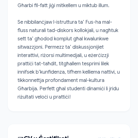
Għarbi fil-fatt jiġi mitkellem u miktub illum.

Se nibbilanċjaw l-istruttura ta’ Fus-ha mal-
fluss naturali tad-diskors kollokjali, u nagħtuk 
sett ta’ għodod komplut għal kwalunkwe 
sitwazzjoni. Permezz ta’ diskussjonijiet 
interattivi, riżorsi multimedjali, u eżerċizzji 
prattiċi tat-taħdit, titgħallem tesprimi lilek 
innifsek b’kunfidenza, tifhem kelliema nattivi, u 
tikkonnettja profondament mal-kultura 
Għarbija. Perfett għal studenti dinamiċi li jridu 
riżultati veloċi u prattiċi!