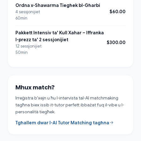
Ordna x-Shawarma Tiegħek bl-Għarbi
$60.00
4 sessjonijiet
60min
Pakkett Intensiv ta' Kull Xahar – Iffranka
l-prezz ta' 2 sessjonijiet
$300.00
12 sessjonijiet
50min
Mhux match?
Irreġistra b'xejn u ħu l-intervista tal-AI matchmaking
tagħna biex issib it-tutor perfett ibbażat fuq il-vibe u l-
personalità tiegħek.
Tgħallem dwar l-AI Tutor Matching tagħna