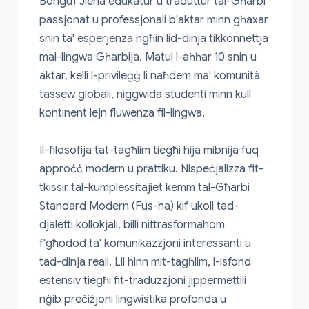
Bongu! Jiena edukatur u traduttur tal-Għarbi 
passjonat u professjonali b'aktar minn għaxar 
snin ta' esperjenza ngħin lid-dinja tikkonnettja 
mal-lingwa Għarbija. Matul l-aħħar 10 snin u 
aktar, kelli l-privileġġ li naħdem ma' komunità 
tassew globali, niggwida studenti minn kull 
kontinent lejn fluwenza fil-lingwa.

Il-filosofija tat-tagħlim tiegħi hija mibnija fuq 
approċċ modern u prattiku. Nispeċjalizza fit-
tkissir tal-kumplessitajiet kemm tal-Għarbi 
Standard Modern (Fus-ha) kif ukoll tad-
djaletti kollokjali, billi nittrasformahom 
f'għodod ta' komunikazzjoni interessanti u 
tad-dinja reali. Lil hinn mit-tagħlim, l-isfond 
estensiv tiegħi fit-traduzzjoni jippermettili 
nġib preċiżjoni lingwistika profonda u 