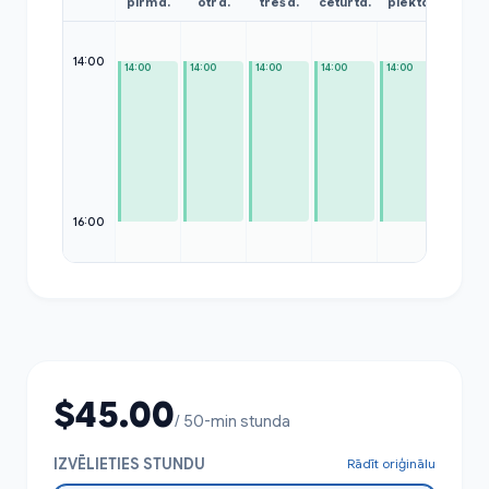
pirmd.
otrd.
trešd.
ceturtd.
piektd.
sest
14:00
14:00
14:00
14:00
14:00
14:00
—
16:00
$45.00
/ 50-min stunda
IZVĒLIETIES STUNDU
Rādīt oriģinālu