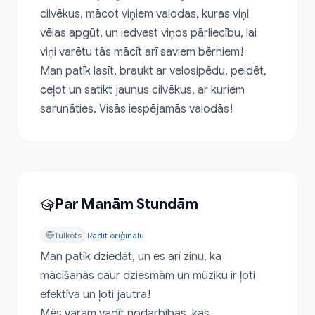
cilvēkus, mācot viņiem valodas, kuras viņi 
vēlas apgūt, un iedvest viņos pārliecību, lai 
viņi varētu tās mācīt arī saviem bērniem!

Man patīk lasīt, braukt ar velosipēdu, peldēt, 
ceļot un satikt jaunus cilvēkus, ar kuriem 
sarunāties. Visās iespējamās valodās!
Par Manām Stundām
Tulkots
Rādīt oriģinālu
Man patīk dziedāt, un es arī zinu, ka 
mācīšanās caur dziesmām un mūziku ir ļoti 
efektīva un ļoti jautra!

Mēs varam vadīt nodarbības, kas 