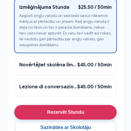
Izmēģinājuma Stunda
$25.50 / 50min
Apgūsti angļu valodu un sasniedz savus nākamos
mērķus ar pārliecību un prasmi. Kad angļu valoda ir
daļa no tevis un tev ir pareiza domāšana, nekas
tevi vairs nevar apturēt. Es varu tevi vadīt aiz rokas,
lai veidotu gan pārliecību par angļu valodu, gan
izaugsmes domāšanu.
Novērtējiet skolēna līmeni un atklājiet skolēna mācību vajadzības, kanālus un intereses
$45.00 / 50min
Lezione di conversazione — runāšana
$45.00 / 50min
Rezervēt Stundu
Sazināties ar Skolotāju