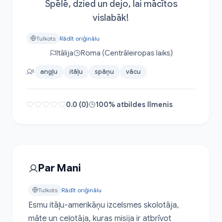
Spēlē, dzied un dejo, lai mācītos
vislabāk!
Tulkots
Rādīt oriģinālu
Itālija
Roma (Centrāleiropas laiks)
angļu
itāļu
spāņu
vācu
0.0 (0)
100% atbildes līmenis
Par Mani
Tulkots
Rādīt oriģinālu
Esmu itāļu-amerikāņu izcelsmes skolotāja, 
māte un ceļotāja, kuras misija ir atbrīvot 