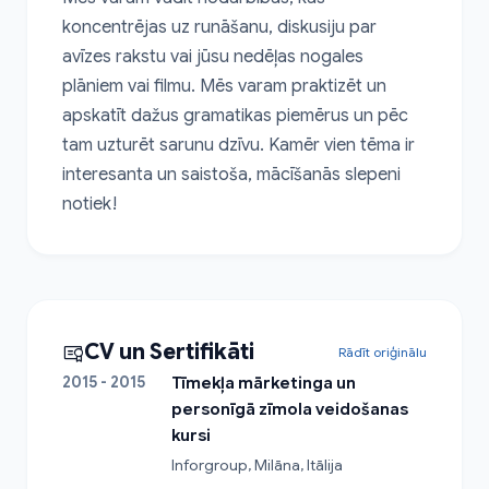
koncentrējas uz runāšanu, diskusiju par 
avīzes rakstu vai jūsu nedēļas nogales 
plāniem vai filmu. Mēs varam praktizēt un 
apskatīt dažus gramatikas piemērus un pēc 
tam uzturēt sarunu dzīvu. Kamēr vien tēma ir 
interesanta un saistoša, mācīšanās slepeni 
notiek!
CV un Sertifikāti
Rādīt oriģinālu
2015 - 2015
Tīmekļa mārketinga un
personīgā zīmola veidošanas
kursi
Inforgroup, Milāna, Itālija