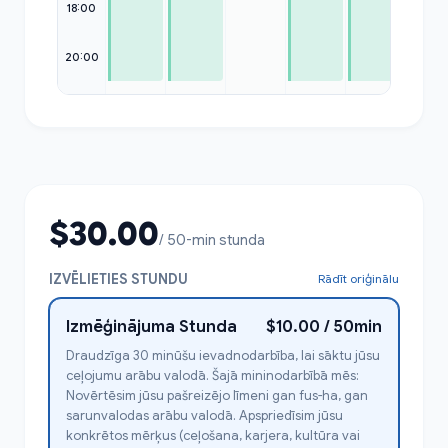
18:00
20:00
$30.00
/ 50-min stunda
IZVĒLIETIES STUNDU
Rādīt oriģinālu
Izmēģinājuma Stunda
$10.00 / 50min
Draudzīga 30 minūšu ievadnodarbība, lai sāktu jūsu
ceļojumu arābu valodā. Šajā mininodarbībā mēs:
Novērtēsim jūsu pašreizējo līmeni gan fus-ha, gan
sarunvalodas arābu valodā. Apspriedīsim jūsu
konkrētos mērķus (ceļošana, karjera, kultūra vai