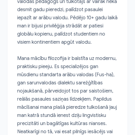
valodas pedagogs un tulkotājs ar vairāk nekā 
desmit gadu pieredzi, palīdzot pasaulei 
iepazīt ar arābu valodu. Pēdējo 10+ gadu laikā 
man ir bijusi privilēģija strādāt ar patiesi 
globālu kopienu, palīdzot studentiem no 
visiem kontinentiem apgūt valodu.

Mana mācību filozofija ir balstīta uz modernu, 
praktisku pieeju. Es specializējos gan 
mūsdienu standarta arābu valodas (Fus-ha), 
gan sarunvalodas dialektu sarežģītības 
nojaukšanā, pārveidojot tos par saistošiem, 
reālās pasaules saziņas līdzekļiem. Papildus 
mācīšanai mana plašā pieredze tulkošanā ļauj 
man katrā stundā ienest dziļu lingvistisku 
precizitāti un bagātīgas kultūras nianses. 
Neatkarīgi no tā, vai esat pilnīgs iesācējs vai 