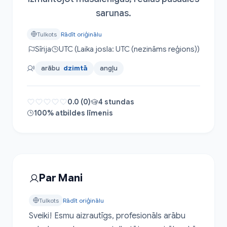
sarunas.
Tulkots
Rādīt oriģinālu
Sīrija
UTC (Laika josla: UTC (nezināms reģions))
arābu
dzimtā
angļu
0.0 (0)
4 stundas
100% atbildes līmenis
Par Mani
Tulkots
Rādīt oriģinālu
Sveiki! Esmu aizrautīgs, profesionāls arābu 