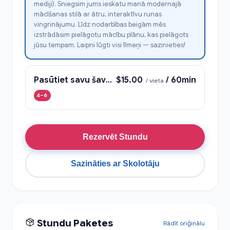
mediji). Sniegsim jums ieskatu manā modernajā
mācīšanas stilā ar ātru, interaktīvu runas
vingrinājumu. Līdz nodarbības beigām mēs
izstrādāsim pielāgotu mācību plānu, kas pielāgots
jūsu tempam. Laipni lūgti visi līmeņi — sazinieties!
Pasūtiet savu šavarmu arābu valodā
$15.00
/ 60min
/ vieta
4–6
Rezervēt Stundu
Sazināties ar Skolotāju
Stundu Paketes
Rādīt oriģinālu