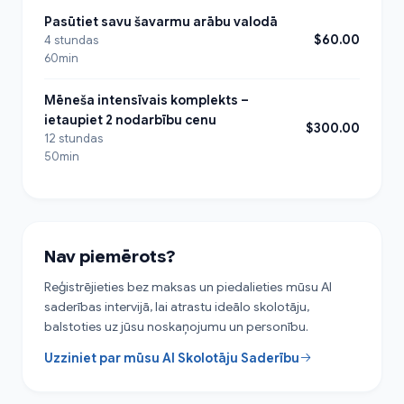
Pasūtiet savu šavarmu arābu valodā
$60.00
4 stundas
60min
Mēneša intensīvais komplekts –
ietaupiet 2 nodarbību cenu
$300.00
12 stundas
50min
Nav piemērots?
Reģistrējieties bez maksas un piedalieties mūsu AI
saderības intervijā, lai atrastu ideālo skolotāju,
balstoties uz jūsu noskaņojumu un personību.
Uzziniet par mūsu AI Skolotāju Saderību