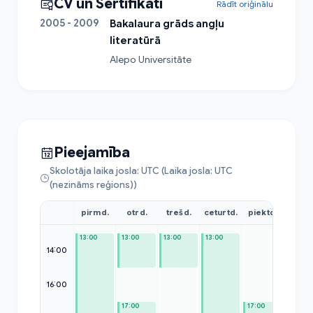
CV un Sertifikāti
Rādīt oriģinālu
2005 - 2009
Bakalaura grāds angļu
literatūrā
Alepo Universitāte
Pieejamība
Skolotāja laika josla: UTC (Laika josla: UTC
(nezināms reģions))
pirmd.
otrd.
trešd.
ceturtd.
piektd.
sest
13:00
13:00
13:00
13:00
14:00
16:00
—
17:00
17:00