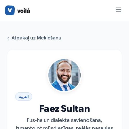
Atpakaļ uz Meklēšanu
العربية
Faez Sultan
Fus-ha un dialekta savienošana,
izmantojot mūsdienīgas, reālās pasaules