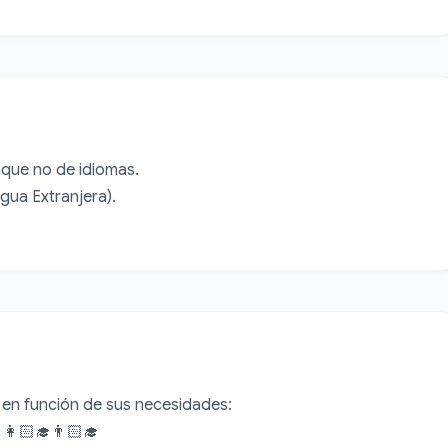
que no de idiomas.

ua Extranjera).

en función de sus necesidades:

👩🏻‍🎓👨🏻‍🎓
