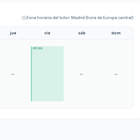
Zona horaria del tutor: Madrid (hora de Europa central)
jue
vie
sáb
dom
09:00
—
—
—