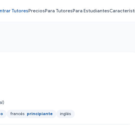
ntrar Tutores
Precios
Para Tutores
Para Estudiantes
Característ
al)
io
francés
principiante
inglés