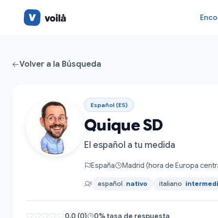
Enco
Volver a la Búsqueda
Español (ES)
Quique SD
El español a tu medida
España
Madrid (hora de Europa centr
español
nativo
italiano
intermed
0.0 (0)
0% tasa de respuesta