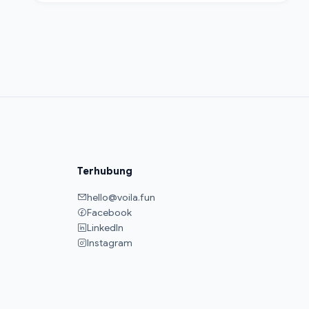
Terhubung
hello@voila.fun
Facebook
LinkedIn
Instagram