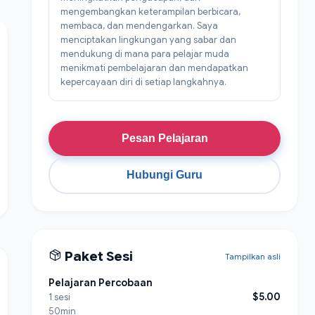
mengembangkan keterampilan berbicara,
membaca, dan mendengarkan. Saya
menciptakan lingkungan yang sabar dan
mendukung di mana para pelajar muda
menikmati pembelajaran dan mendapatkan
kepercayaan diri di setiap langkahnya.
Pesan Pelajaran
Hubungi Guru
Paket Sesi
Tampilkan asli
Pelajaran Percobaan
$5.00
1 sesi
50min