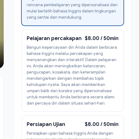
rencana pembelajaran yang dipersonalisasi dan
mulai berlatih bahasa Inggris dalam lingkungan
yang santai dan mendukung.
Pelajaran percakapan
$8.00 / 50min
Bangun kepercayaan diri Anda dalam berbicara
bahasa Inggris melalui percakapan yang
menyenangkan dan interaktif. Dalam pelajaran
ini, Anda akan meningkatkan kelancaran,
pengucapan, kosakata, dan keterampilan
mendengarkan dengan membahas topik
kehidupan nyata. Saya akan memberikan
umpan balik dan koreksi yang dipersonalisasi
untuk membantu Anda berbicara secara alami
dan percaya diri dalam situasi sehari-hari.
Persiapan Ujian
$8.00 / 50min
Persiapkan ujian bahasa Inggris Anda dengan