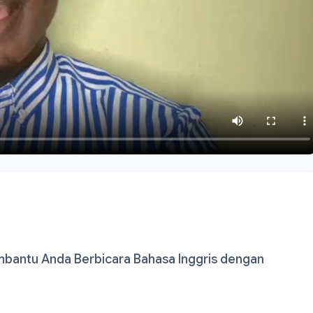
embantu Anda Berbicara Bahasa Inggris dengan