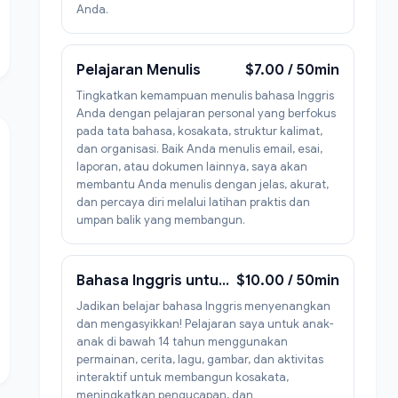
Anda.
Pelajaran Menulis
$7.00 / 50min
Tingkatkan kemampuan menulis bahasa Inggris
Anda dengan pelajaran personal yang berfokus
pada tata bahasa, kosakata, struktur kalimat,
dan organisasi. Baik Anda menulis email, esai,
laporan, atau dokumen lainnya, saya akan
membantu Anda menulis dengan jelas, akurat,
dan percaya diri melalui latihan praktis dan
umpan balik yang membangun.
Bahasa Inggris untuk Anak-Anak (15 tahun ke bawah)
$10.00 / 50min
Jadikan belajar bahasa Inggris menyenangkan
dan mengasyikkan! Pelajaran saya untuk anak-
anak di bawah 14 tahun menggunakan
permainan, cerita, lagu, gambar, dan aktivitas
interaktif untuk membangun kosakata,
meningkatkan pengucapan, dan