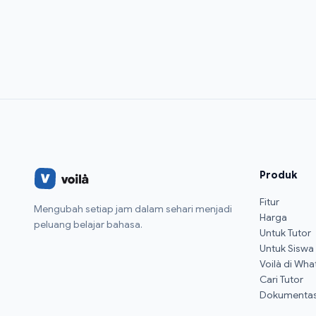
Produk
Fitur
Mengubah setiap jam dalam sehari menjadi
Harga
peluang belajar bahasa.
Untuk Tutor
Untuk Siswa
Voilà di Wh
Cari Tutor
Dokumentas