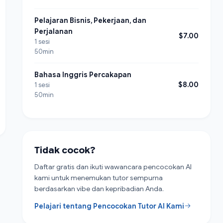
Pelajaran Bisnis, Pekerjaan, dan
Perjalanan
$7.00
1 sesi
50min
Bahasa Inggris Percakapan
$8.00
1 sesi
50min
Tidak cocok?
Daftar gratis dan ikuti wawancara pencocokan AI
kami untuk menemukan tutor sempurna
berdasarkan vibe dan kepribadian Anda.
Pelajari tentang Pencocokan Tutor AI Kami