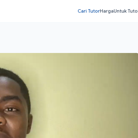
Cari Tutor
Harga
Untuk Tuto