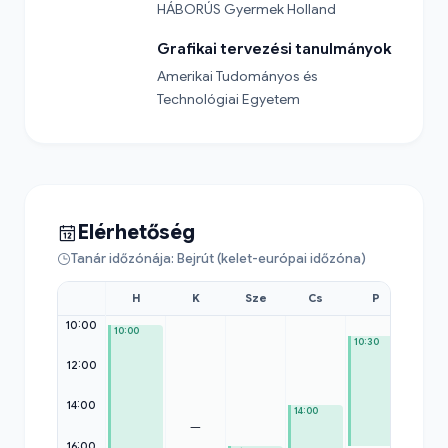
HÁBORÚS Gyermek Holland
Grafikai tervezési tanulmányok
Amerikai Tudományos és 
Technológiai Egyetem
Elérhetőség
Tanár időzónája: Bejrút (kelet-európai időzóna)
H
K
Sze
Cs
P
Szo
10:00
10:00
10:30
12:00
14:00
14:00
—
—
16:00