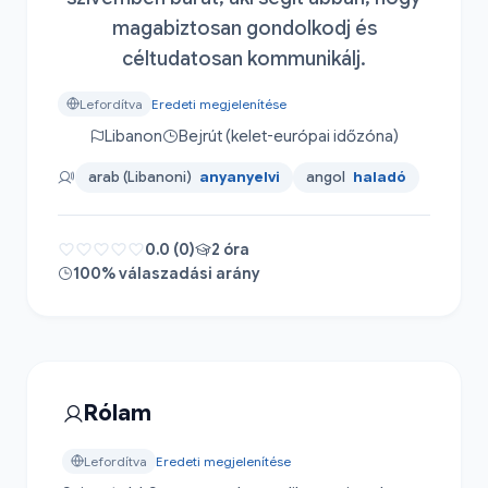
magabiztosan gondolkodj és
céltudatosan kommunikálj.
Lefordítva
Eredeti megjelenítése
Libanon
Bejrút (kelet-európai időzóna)
arab (Libanoni)
anyanyelvi
angol
haladó
0.0 (0)
2 óra
100% válaszadási arány
Rólam
Lefordítva
Eredeti megjelenítése