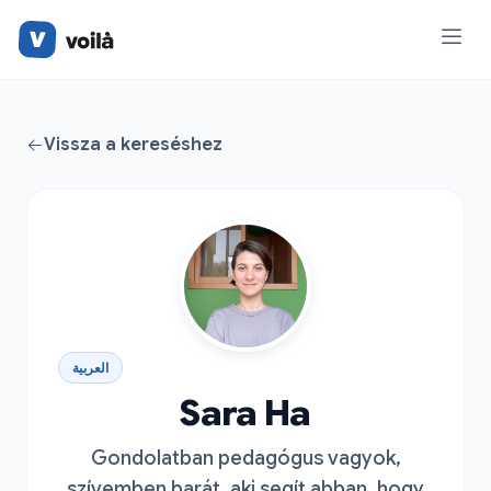
Vissza a kereséshez
العربية
Sara Ha
Gondolatban pedagógus vagyok,
szívemben barát, aki segít abban, hogy