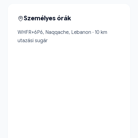
Személyes órák
WHFR+6P6, Naqqache, Lebanon · 10 km 
utazási sugár