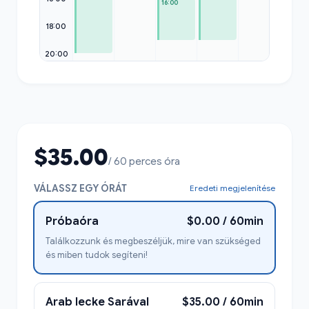
16:00
18:00
20:00
$35.00
/ 60 perces óra
VÁLASSZ EGY ÓRÁT
Eredeti megjelenítése
Próbaóra
$0.00 / 60min
Találkozzunk és megbeszéljük, mire van szükséged
és miben tudok segíteni!
Arab lecke Sarával
$35.00 / 60min