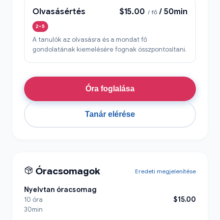
Olvasásértés
$15.00
/ 50min
/ fő
2–5
A tanulók az olvasásra és a mondat fő
gondolatának kiemelésére fognak összpontosítani.
Óra foglalása
Tanár elérése
Óracsomagok
Eredeti megjelenítése
Nyelvtan óracsomag
$15.00
10 óra
30min