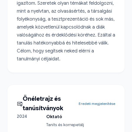
igazítom. Szeretek olyan témákat feldolgozni, 
mint a nyelvtan, az olvasásértés, a társalgási 
folyékonyság, a tesztprezentáció és sok más, 
amelyek közvetlenül kapcsolódnak a diák 
valóságához és érdeklődési köréhez. Ezáltal a 
tanulás hatékonyabbá és hitelesebbé válik. 
Célom, hogy segítsek neked elérni a 
tanulmányi céljaidat.
Önéletrajz és
Eredeti megjelenítése
tanúsítványok
2024
Oktató
Taníts és korrepetálj