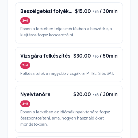
Beszélgetési folyékonyság lecke
$15.00
/ 30min
/ fő
2–4
Ebben a leckében teljes mértékben a beszédre, a
kiejtésre fogsz koncentrálni.
Vizsgára felkészítés
$30.00
/ 50min
/ fő
2–4
Felkészítelek a nagyobb vizsgákra. Pl. IELTS és SAT.
Nyelvtanóra
$20.00
/ 30min
/ fő
2–5
Ebben a leckében az idiómák nyelvtanára fogsz
összpontosítani, arra, hogyan használd őket
mondatokban.