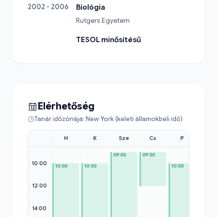
2002 - 2006
Biológia
Rutgers Egyetem
TESOL minősítésű
Elérhetőség
Tanár időzónája: New York (keleti államokbeli idő)
H
K
Sze
Cs
P
Szo
09:00
09:00
10:00
10:00
10:00
10:00
11:00
12:00
14:00