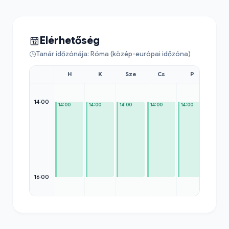
Elérhetőség
Tanár időzónája: Róma (közép-európai időzóna)
H
K
Sze
Cs
P
Szo
14:00
14:00
14:00
14:00
14:00
14:00
—
16:00