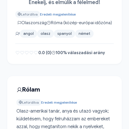
Énekelj, és elmúlik a félelmed!
Lefordítva
Eredeti megjelenítése
Olaszország
Róma (közép-európai időzóna)
angol
olasz
spanyol
német
0.0 (0)
100% válaszadási arány
Rólam
Lefordítva
Eredeti megjelenítése
Olasz-amerikai tanár, anya és utazó vagyok; 
küldetésem, hogy felruházzam az embereket 
azzal, hogy megtanítom nekik a nyelveket, 