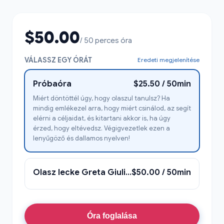
$50.00
/ 50 perces óra
VÁLASSZ EGY ÓRÁT
Eredeti megjelenítése
Próbaóra
$25.50 / 50min
Miért döntöttél úgy, hogy olaszul tanulsz? Ha
mindig emlékezel arra, hogy miért csinálod, az segít
elérni a céljaidat, és kitartani akkor is, ha úgy
érzed, hogy eltévedsz. Végigvezetlek ezen a
lenyűgöző és dallamos nyelven!
Olasz lecke Greta Giuliával
$50.00 / 50min
Óra foglalása