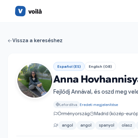
Vissza a kereséshez
Español (ES)
English (GB)
Anna Hovhannis
Fejlődj Annával, és oszd meg vel
Lefordítva
Eredeti megjelenítése
Örményország
Madrid (közép-európ
angol
angol
spanyol
olasz