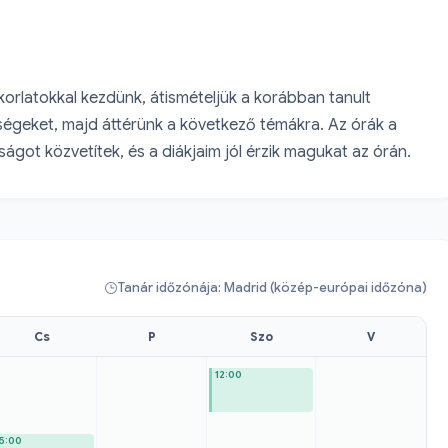
orlatokkal kezdünk, átismételjük a korábban tanult 
tségeket, majd áttérünk a következő témákra. Az órák a 
got közvetítek, és a diákjaim jól érzik magukat az órán.
Tanár időzónája: Madrid (közép-európai időzóna)
Cs
P
Szo
V
12:00
15:00