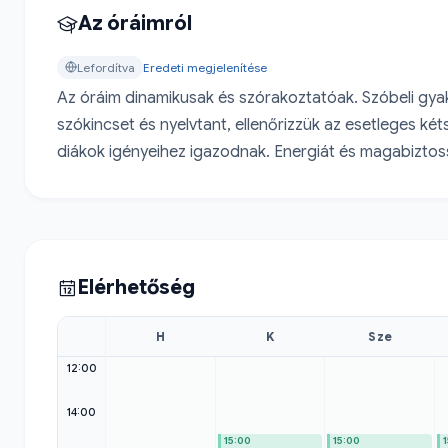
Az óráimról
Lefordítva
Eredeti megjelenítése
Az óráim dinamikusak és szórakoztatóak. Szóbeli gyak
szókincset és nyelvtant, ellenőrizzük az esetleges ké
diákok igényeihez igazodnak. Energiát és magabiztossá
Elérhetőség
H
K
Sze
12:00
14:00
15:00
15:00