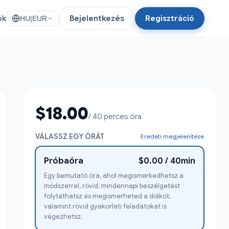
ók
Bejelentkezés
Regisztráció
HU
|
EUR
$18.00
/ 40 perces óra
VÁLASSZ EGY ÓRÁT
Eredeti megjelenítése
Próbaóra
$0.00 / 40min
Egy bemutató óra, ahol megismerkedhetsz a
módszerrel, rövid, mindennapi beszélgetést
folytathatsz és megismerheted a diákot,
valamint rövid gyakorlati feladatokat is
végezhetsz.