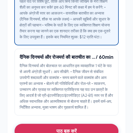
पहले पाठ पर विशेष छूट, ताकि आप बिना किसी जोखिम के मेरी शिक्षण
शैली का अनुभव कर सकें! इस 60 मिनट की कक्षा में हम ये करेंगे: •
आपके अंग्रेजी स्तर का आकलन • वास्तविक बातचीत का अभ्यास
(दैनिक दिनचर्या, शौक या आपके लक्ष्य) • आपकी खूबियों और सुधार के
क्षेत्रों की पहचान • भविष्य के पाठों के लिए एक व्यक्तिगत शिक्षण योजना
तैयार करना यह जानने का एक शानदार तरीका है कि क्या हम एक-दूसरे
के लिए उपयुक्त हैं। इसके बाद नियमित शुल्क: $12 प्रति घंटा।
दैनिक दिनचर्या और रोजमर्रा की बातचीत का अभ्यास (1 घंटा)
/ 60min
दैनिक दिनचर्या और बोलचाल पर आधारित इस व्यावहारिक 1 घंटे के पाठ
से अपनी अंग्रेज़ी सुधारें। आप सीखेंगे: • दैनिक जीवन से संबंधित
उपयोगी शब्दावली और वाक्यांश • समय बताने वाले वाक्यांश और आम
प्रश्नों का अभ्यास • बोलने की गतिविधियाँ और रोल-प्ले • व्याकरण,
उच्चारण और प्रवाह पर व्यक्तिगत प्रतिक्रिया यह पाठ उन छात्रों के
लिए आदर्श है जो प्री-इंटरमीडिएट/इंटरमीडिएट (A2-B1) स्तर पर हैं और
अधिक स्वाभाविक और आत्मविश्वास से बोलना चाहते हैं। इसमें वार्म-अप,
निर्देशित अभ्यास, मुक्त भाषण और गृहकार्य शामिल हैं।
पाठ बुक करें