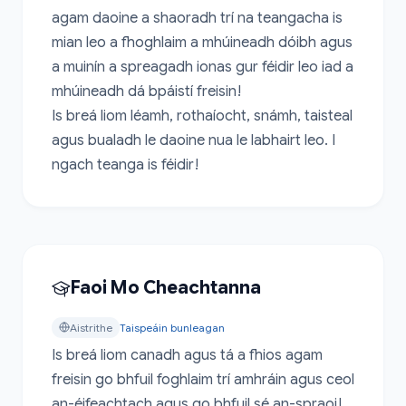
agam daoine a shaoradh trí na teangacha is 
mian leo a fhoghlaim a mhúineadh dóibh agus 
a muinín a spreagadh ionas gur féidir leo iad a 
mhúineadh dá bpáistí freisin!

Is breá liom léamh, rothaíocht, snámh, taisteal 
agus bualadh le daoine nua le labhairt leo. I 
ngach teanga is féidir!
Faoi Mo Cheachtanna
Aistrithe
Taispeáin bunleagan
Is breá liom canadh agus tá a fhios agam 
freisin go bhfuil foghlaim trí amhráin agus ceol 
an-éifeachtach agus go bhfuil sé an-spraoi!
