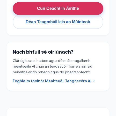
Cuir Ceacht in Áirithe
Déan Teagmháil leis an Múinteoir
Nach bhfuil sé oiriúnach?
Cláraigh saor in aisce agus déan ár n-agallamh
meaitseála AI chun an teagascóir foirfe a aimsiú
bunaithe ar do mheon agus do phearsantacht.
Foghlaim faoinár Meaitseáil Teagascóra AI