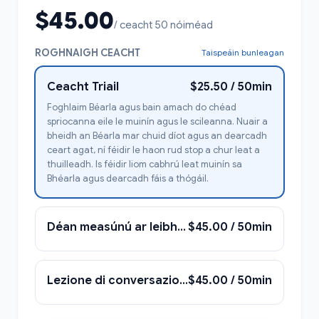
$45.00
/ ceacht 50 nóiméad
ROGHNAIGH CEACHT
Taispeáin bunleagan
Ceacht Triail
$25.50 / 50min
Foghlaim Béarla agus bain amach do chéad
spriocanna eile le muinín agus le scileanna. Nuair a
bheidh an Béarla mar chuid díot agus an dearcadh
ceart agat, ní féidir le haon rud stop a chur leat a
thuilleadh. Is féidir liom cabhrú leat muinín sa
Bhéarla agus dearcadh fáis a thógáil.
Déan measúnú ar leibhéal an Mhic Léinn agus faigh amach riachtanais foghlama, bealaí agus leasanna an Mhic Léinn
$45.00 / 50min
Lezione di conversazione - ag labhairt
$45.00 / 50min