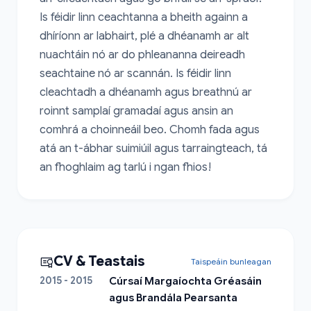
Is féidir linn ceachtanna a bheith againn a 
dhíríonn ar labhairt, plé a dhéanamh ar alt 
nuachtáin nó ar do phleananna deireadh 
seachtaine nó ar scannán. Is féidir linn 
cleachtadh a dhéanamh agus breathnú ar 
roinnt samplaí gramadaí agus ansin an 
comhrá a choinneáil beo. Chomh fada agus 
atá an t-ábhar suimiúil agus tarraingteach, tá 
an fhoghlaim ag tarlú i ngan fhios!
CV & Teastais
Taispeáin bunleagan
2015 - 2015
Cúrsaí Margaíochta Gréasáin
agus Brandála Pearsanta