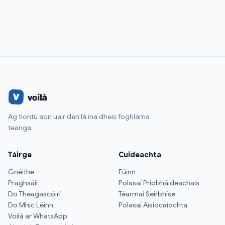
Ag tiontú aon uair den lá ina dheis foghlama
teanga.
Táirge
Cuideachta
Gnéithe
Fúinn
Praghsáil
Polasaí Príobháideachais
Do Theagascóirí
Téarmaí Seirbhíse
Do Mhic Léinn
Polasaí Aisíocaíochta
Voilà ar WhatsApp