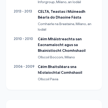
Inforgroup, Milano, an Iodáil
2013 - 2013
CELTA, Teastas i Múineadh
Béarla do Dhaoine Fásta
Comhairle na Breataine, Milano, an 
Iodáil
2010 - 2010
Céim Mháistreachta san
Eacnamaíocht agus sa
Bhainistíocht Chomhshaoil
Ollscoil Bocconi, Milano
2006 - 2009
Céim Bhaitsiléara sna
hEolaíochtaí Comhshaoil
Ollscoil Pavia