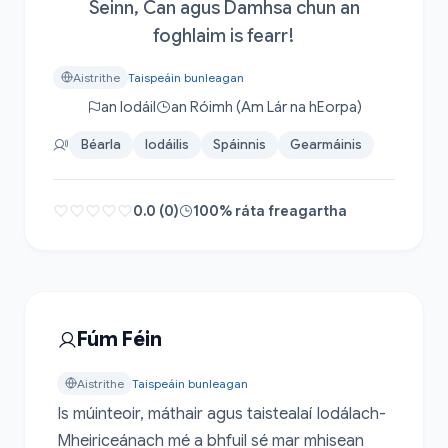
Seinn, Can agus Damhsa chun an
foghlaim is fearr!
Aistrithe
Taispeáin bunleagan
an Iodáil
an Róimh (Am Lár na hEorpa)
Béarla
Iodáilis
Spáinnis
Gearmáinis
0.0 (0)
100% ráta freagartha
Fúm Féin
Aistrithe
Taispeáin bunleagan
Is múinteoir, máthair agus taistealaí Iodálach-
Mheiriceánach mé a bhfuil sé mar mhisean 