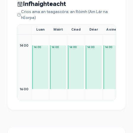
Infhaighteacht
Crios ama an teagascóra: an Róimh (Am Lár na
hEorpa)
Luan
Máirt
Céad
Déar
Aoine
Sat
14:00
14:00
14:00
14:00
14:00
14:00
—
16:00