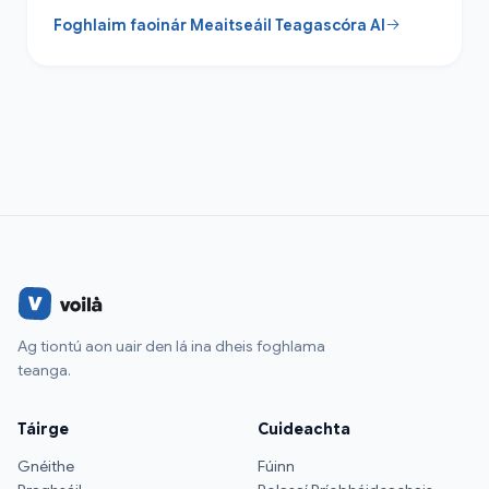
Foghlaim faoinár Meaitseáil Teagascóra AI
Ag tiontú aon uair den lá ina dheis foghlama
teanga.
Táirge
Cuideachta
Gnéithe
Fúinn