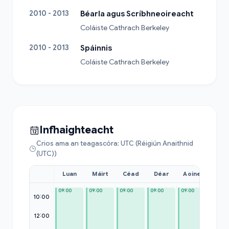
2010 - 2013
Béarla agus Scríbhneoireacht
Coláiste Cathrach Berkeley
2010 - 2013
Spáinnis
Coláiste Cathrach Berkeley
Infhaighteacht
Crios ama an teagascóra: UTC (Réigiún Anaithnid
(UTC))
Luan
Máirt
Céad
Déar
Aoine
Sat
09:00
09:00
09:00
09:00
09:00
09:00
10:00
12:00