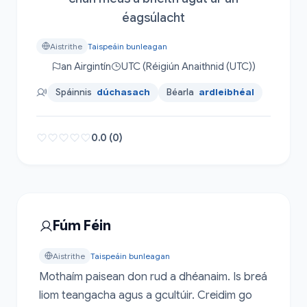
éagsúlacht
Aistrithe
Taispeáin bunleagan
an Airgintín
UTC (Réigiún Anaithnid (UTC))
Spáinnis
dúchasach
Béarla
ardleibhéal
0.0 (0)
Fúm Féin
Aistrithe
Taispeáin bunleagan
Mothaím paisean don rud a dhéanaim. Is breá 
liom teangacha agus a gcultúir. Creidim go 