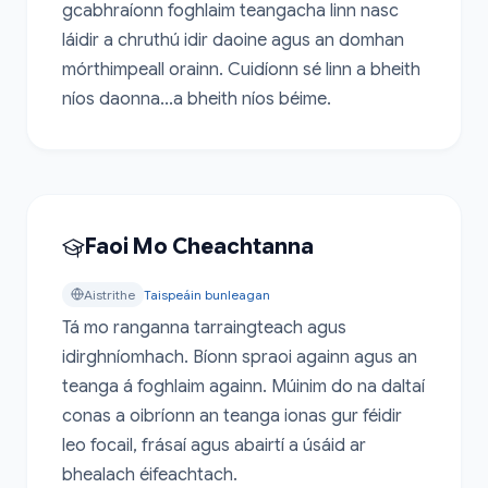
gcabhraíonn foghlaim teangacha linn nasc 
láidir a chruthú idir daoine agus an domhan 
mórthimpeall orainn. Cuidíonn sé linn a bheith 
níos daonna...a bheith níos béime.
Faoi Mo Cheachtanna
Aistrithe
Taispeáin bunleagan
Tá mo ranganna tarraingteach agus 
idirghníomhach. Bíonn spraoi againn agus an 
teanga á foghlaim againn. Múinim do na daltaí 
conas a oibríonn an teanga ionas gur féidir 
leo focail, frásaí agus abairtí a úsáid ar 
bhealach éifeachtach.
