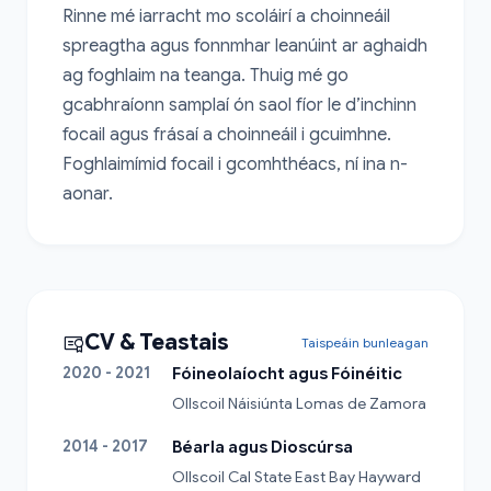
Rinne mé iarracht mo scoláirí a choinneáil 
spreagtha agus fonnmhar leanúint ar aghaidh 
ag foghlaim na teanga. Thuig mé go 
gcabhraíonn samplaí ón saol fíor le d’inchinn 
focail agus frásaí a choinneáil i gcuimhne. 
Foghlaimímid focail i gcomhthéacs, ní ina n-
aonar.
CV & Teastais
Taispeáin bunleagan
2020 - 2021
Fóineolaíocht agus Fóinéitic
Ollscoil Náisiúnta Lomas de Zamora
2014 - 2017
Béarla agus Dioscúrsa
Ollscoil Cal State East Bay Hayward