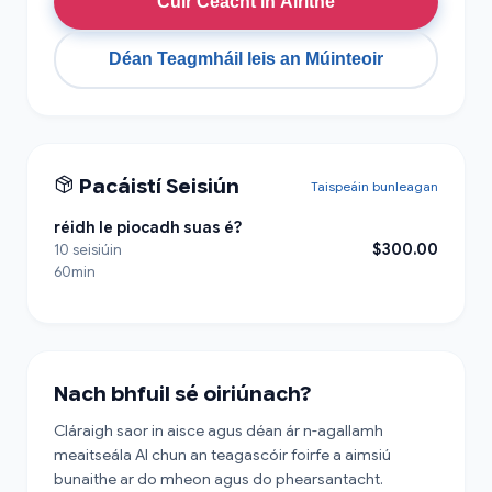
Cuir Ceacht in Áirithe
Déan Teagmháil leis an Múinteoir
Pacáistí Seisiún
Taispeáin bunleagan
réidh le piocadh suas é?
$300.00
10 seisiúin
60min
Nach bhfuil sé oiriúnach?
Cláraigh saor in aisce agus déan ár n-agallamh
meaitseála AI chun an teagascóir foirfe a aimsiú
bunaithe ar do mheon agus do phearsantacht.