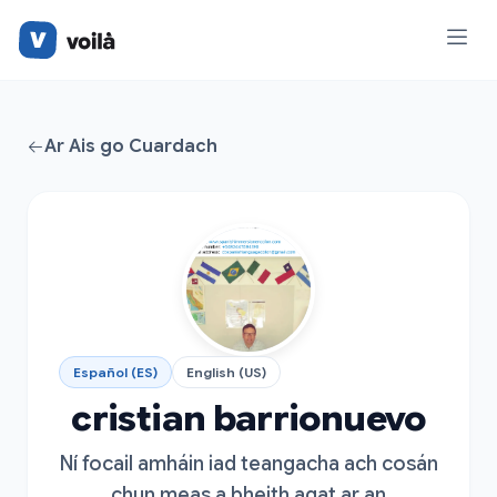
Ar Ais go Cuardach
Español (ES)
English (US)
cristian barrionuevo
Ní focail amháin iad teangacha ach cosán
chun meas a bheith agat ar an