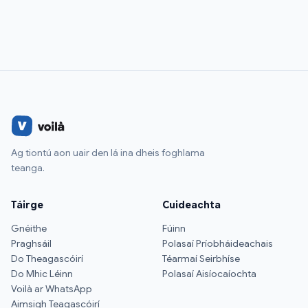
Ag tiontú aon uair den lá ina dheis foghlama
teanga.
Táirge
Cuideachta
Gnéithe
Fúinn
Praghsáil
Polasaí Príobháideachais
Do Theagascóirí
Téarmaí Seirbhíse
Do Mhic Léinn
Polasaí Aisíocaíochta
Voilà ar WhatsApp
Aimsigh Teagascóirí