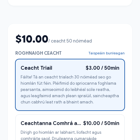
$10.00
/ ceacht 50 nóiméad
ROGHNAIGH CEACHT
Taispeáin bunleagan
Ceacht Triail
$3.00 / 50min
Fáilte! Tá an ceacht trialach 30 nóiméad seo go
hiomlán fút féin. Pléifimid do spriocanna foghlama
pearsanta, aimseoimid do leibhéal scile reatha,
agus leagfaimid amach plean spraíúil, saincheaptha
chun cabhrú leat rath a bhaint amach.
Ceachtanna Comhrá agus an Saol Laethúil Labhairt
$10.00 / 50min
Dírigh go hiomlán ar labhairt, líofacht agus
comhráite saoil. Druileanna cumarsáide