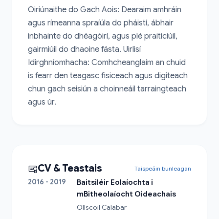
Oiriúnaithe do Gach Aois: Dearaim amhráin 
agus rímeanna spraíúla do pháistí, ábhair 
inbhainte do dhéagóirí, agus plé praiticiúil, 
gairmiúil do dhaoine fásta. Uirlisí 
Idirghníomhacha: Comhcheanglaím an chuid 
is fearr den teagasc fisiceach agus digiteach 
chun gach seisiún a choinneáil tarraingteach 
agus úr.
CV & Teastais
Taispeáin bunleagan
2016 - 2019
Baitsiléir Eolaíochta i
mBitheolaíocht Oideachais
Ollscoil Calabar