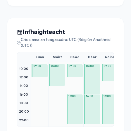
Infhaighteacht
Crios ama an teagascóra: UTC (Réigiún Anaithnid
(UTC))
Luan
Máirt
Céad
Déar
Aoine
Sat
09:00
09:00
09:00
09:00
09:00
09:00
10:00
12:00
14:00
16:00
16:00
16:00
16:00
18:00
20:00
22:00