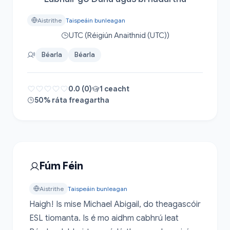
Aistrithe
Taispeáin bunleagan
UTC (Réigiún Anaithnid (UTC))
Béarla
Béarla
0.0 (0)
1 ceacht
50% ráta freagartha
Fúm Féin
Aistrithe
Taispeáin bunleagan
Haigh! Is mise Michael Abigail, do theagascóir 
ESL tiomanta. Is é mo aidhm cabhrú leat 