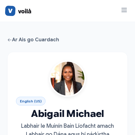
Ar Ais go Cuardach
English (US)
Abigail Michael
Labhair le Muinín Bain Líofacht amach
Labhair go Dána agus bí nádúrtha