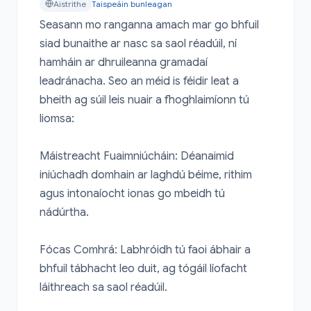
Aistrithe
Taispeáin bunleagan
Seasann mo ranganna amach mar go bhfuil 
siad bunaithe ar nasc sa saol réadúil, ní 
hamháin ar dhruileanna gramadaí 
leadránacha. Seo an méid is féidir leat a 
bheith ag súil leis nuair a fhoghlaimíonn tú 
liomsa:

Máistreacht Fuaimniúcháin: Déanaimid 
iniúchadh domhain ar laghdú béime, rithim 
agus intonaíocht ionas go mbeidh tú 
nádúrtha.

Fócas Comhrá: Labhróidh tú faoi ábhair a 
bhfuil tábhacht leo duit, ag tógáil líofacht 
láithreach sa saol réadúil.
