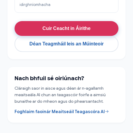
idirghníomhacha
Cuir Ceacht in Áirithe
Déan Teagmháil leis an Múinteoir
Nach bhfuil sé oiriúnach?
Cláraigh saor in aisce agus déan ár n-agallamh
meaitseála AI chun an teagascóir foirfe a aimsiú
bunaithe ar do mheon agus do phearsantacht.
Foghlaim faoinár Meaitseáil Teagascóra AI