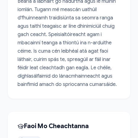
Béarla a labhairt go nádúrtha agus le muinín 
iomlán. Tugann mé meascán uathúil 
d'fhuinneamh traidisiúnta sa seomra ranga 
agus taithí teagaisc ar líne dhinimiciúil chuig 
gach ceacht. Speisialtóireacht agam i 
mbacainní teanga a thiontú ina n-arduithe 
céime. Is cuma cén leibhéal atá agat faoi 
láthair, cuirim spás te, spreagúil ar fáil inar 
féidir leat cleachtadh gan eagla. Le chéile, 
díghlasálfaimid do lánacmhainneacht agus 
bainfimid amach do spriocanna cumarsáide.
Faoi Mo Cheachtanna