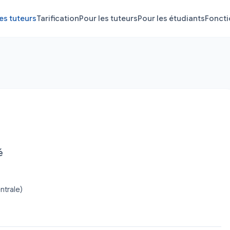
es tuteurs
Tarification
Pour les tuteurs
Pour les étudiants
Foncti
é
ntrale)