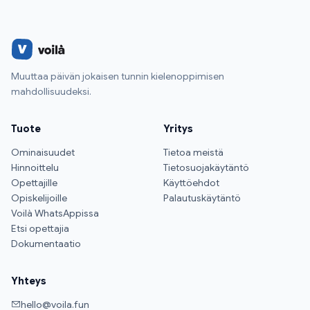
Muuttaa päivän jokaisen tunnin kielenoppimisen
mahdollisuudeksi.
Tuote
Yritys
Ominaisuudet
Tietoa meistä
Hinnoittelu
Tietosuojakäytäntö
Opettajille
Käyttöehdot
Opiskelijoille
Palautuskäytäntö
Voilà WhatsAppissa
Etsi opettajia
Dokumentaatio
Yhteys
hello@voila.fun