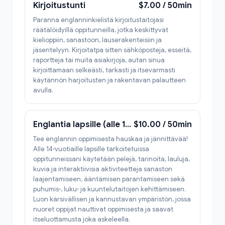
Kirjoitustunti
$7.00 / 50min
Paranna englanninkielistä kirjoitustaitojasi
räätälöidyillä oppitunneilla, jotka keskittyvät
kielioppiin, sanastoon, lauserakenteisiin ja
jäsentelyyn. Kirjoitatpa sitten sähköposteja, esseitä,
raportteja tai muita asiakirjoja, autan sinua
kirjoittamaan selkeästi, tarkasti ja itsevarmasti
käytännön harjoitusten ja rakentavan palautteen
avulla.
Englantia lapsille (alle 15-vuotiaille)
$10.00 / 50min
Tee englannin oppimisesta hauskaa ja jännittävää!
Alle 14-vuotiaille lapsille tarkoitetuissa
oppitunneissani käytetään pelejä, tarinoita, lauluja,
kuvia ja interaktiivisia aktiviteetteja sanaston
laajentamiseen, ääntämisen parantamiseen sekä
puhumis-, luku- ja kuuntelutaitojen kehittämiseen.
Luon kärsivällisen ja kannustavan ympäristön, jossa
nuoret oppijat nauttivat oppimisesta ja saavat
itseluottamusta joka askeleella.