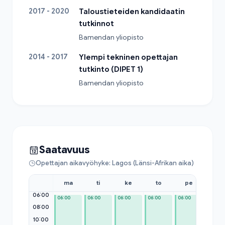
2017 - 2020
Taloustieteiden kandidaatin
tutkinnot
Bamendan yliopisto
2014 - 2017
Ylempi tekninen opettajan
tutkinto (DIPET 1)
Bamendan yliopisto
Saatavuus
Opettajan aikavyöhyke: Lagos (Länsi-Afrikan aika)
ma
ti
ke
to
pe
la
06:00
06:00
06:00
06:00
06:00
06:00
06:00
08:00
10:00