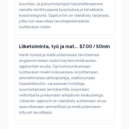
kuuntelu- ja puhumistaitojasi harjoitellessamme
samalla tenttityyppisiä kysymyksiä ja tehokkaita
koestrategioita. Oppituntini on räätälöity tarpeisiisi,
jotta voit saavuttaa tavoitepistemääräsi
luottavaisin mielin.
Liiketoiminta, työ ja matkailu
$7.00 / 50min
Hanki työssä ja matkustamisessa tarvitsemasi
englannin kielen taidot käytännönläheisten
oppituntien avulla. Opi kommunikoimaan
luottavaisin mielin kokouksissa, kirjoittamaan
ammattimaisia sähköposteja, osallistumaan
haastatteluihin, varaamaan hotelleja,
suunnistamaan lentokentillä, kysymään
reittiohjeita ja käymään arkipäivän keskusteluja.
Jokainen oppitunti on räätälöity auttamaan sinua
saavuttamaan ammatilliset ja matkustamiseen
liittyvät tavoitteesi.