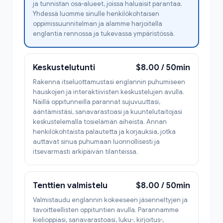
ja tunnistan osa-alueet, joissa haluaisit parantaa.
Yhdessä luomme sinulle henkilökohtaisen
oppimissuunnitelman ja alamme harjoitella
englantia rennossa ja tukevassa ympäristössä.
Keskustelutunti
$8.00 / 50min
Rakenna itseluottamustasi englannin puhumiseen
hauskojen ja interaktiivisten keskustelujen avulla.
Näillä oppitunneilla parannat sujuvuuttasi,
ääntämistäsi, sanavarastoasi ja kuuntelutaitojasi
keskustelemalla tosielämän aiheista. Annan
henkilökohtaista palautetta ja korjauksia, jotka
auttavat sinua puhumaan luonnollisesti ja
itsevarmasti arkipäivän tilanteissa.
Tenttien valmistelu
$8.00 / 50min
Valmistaudu englannin kokeeseen jäsenneltyjen ja
tavoitteellisten oppituntien avulla. Parannamme
kielioppiasi, sanavarastoasi, luku-, kirjoitus-,