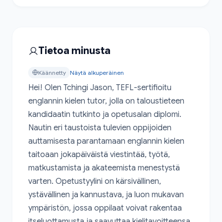
Tietoa minusta
Käännetty
Näytä alkuperäinen
Hei! Olen Tchingi Jason, TEFL-sertifioitu 
englannin kielen tutor, jolla on taloustieteen 
kandidaatin tutkinto ja opetusalan diplomi. 
Nautin eri taustoista tulevien oppijoiden 
auttamisesta parantamaan englannin kielen 
taitoaan jokapäiväistä viestintää, työtä, 
matkustamista ja akateemista menestystä 
varten. Opetustyylini on kärsivällinen, 
ystävällinen ja kannustava, ja luon mukavan 
ympäristön, jossa oppilaat voivat rakentaa 
itseluottamusta ja saavuttaa kielitavoitteensa. 