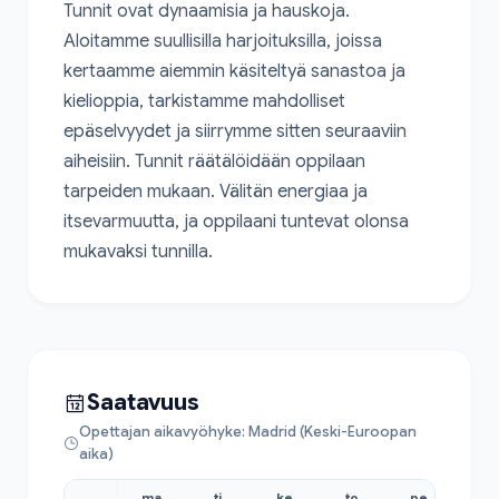
Tunnit ovat dynaamisia ja hauskoja. 
Aloitamme suullisilla harjoituksilla, joissa 
kertaamme aiemmin käsiteltyä sanastoa ja 
kielioppia, tarkistamme mahdolliset 
epäselvyydet ja siirrymme sitten seuraaviin 
aiheisiin. Tunnit räätälöidään oppilaan 
tarpeiden mukaan. Välitän energiaa ja 
itsevarmuutta, ja oppilaani tuntevat olonsa 
mukavaksi tunnilla.
Saatavuus
Opettajan aikavyöhyke: Madrid (Keski-Euroopan
aika)
ma
ti
ke
to
pe
la