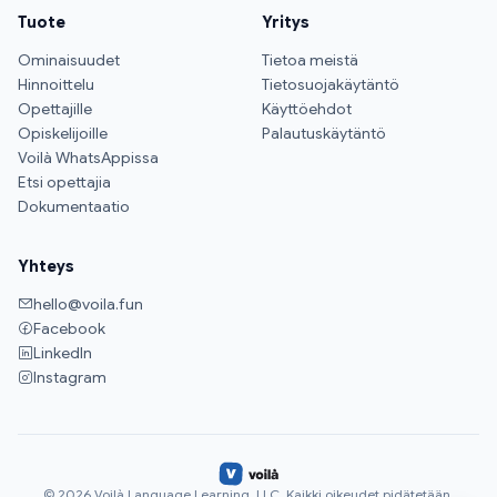
Tuote
Yritys
Ominaisuudet
Tietoa meistä
Hinnoittelu
Tietosuojakäytäntö
Opettajille
Käyttöehdot
Opiskelijoille
Palautuskäytäntö
Voilà WhatsAppissa
Etsi opettajia
Dokumentaatio
Yhteys
hello@voila.fun
Facebook
LinkedIn
Instagram
© 2026 Voilà Language Learning, LLC. Kaikki oikeudet pidätetään.