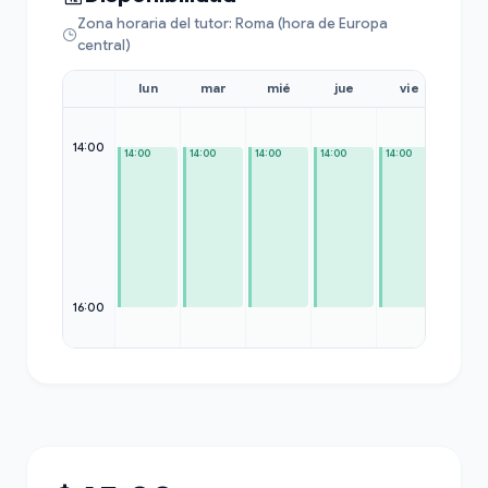
Zona horaria del tutor: Roma (hora de Europa
central)
lun
mar
mié
jue
vie
sáb
14:00
14:00
14:00
14:00
14:00
14:00
—
16:00