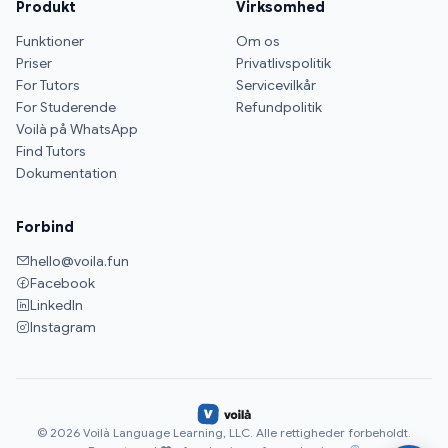
Produkt
Virksomhed
Funktioner
Om os
Priser
Privatlivspolitik
For Tutors
Servicevilkår
For Studerende
Refundpolitik
Voilà på WhatsApp
Find Tutors
Dokumentation
Forbind
hello@voila.fun
Facebook
LinkedIn
Instagram
© 2026 Voilà Language Learning, LLC. Alle rettigheder forbeholdt.