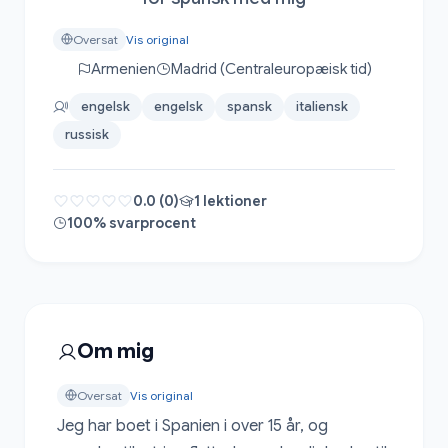
Oversat
Vis original
Armenien
Madrid (Centraleuropæisk tid)
engelsk
engelsk
spansk
italiensk
russisk
0.0 (0)
1 lektioner
100% svarprocent
Om mig
Oversat
Vis original
Jeg har boet i Spanien i over 15 år, og 