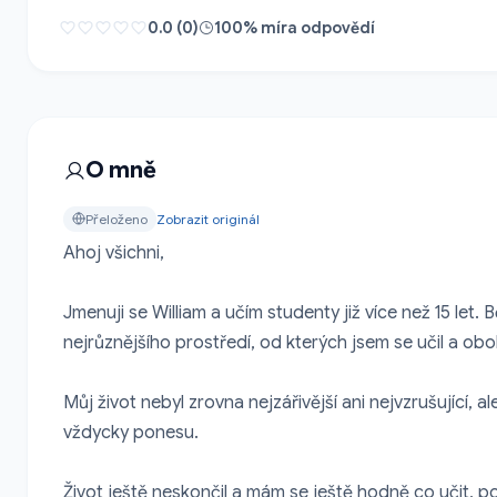
0.0 (0)
100% míra odpovědí
O mně
Přeloženo
Zobrazit originál
Ahoj všichni,

Jmenuji se William a učím studenty již více než 15 let. 
nejrůznějšího prostředí, od kterých jsem se učil a oboh
Můj život nebyl zrovna nejzářivější ani nejvzrušující, a
vždycky ponesu.

Život ještě neskončil a mám se ještě hodně co učit, po