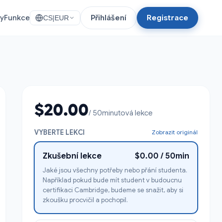
ty
Funkce
Přihlášení
Registrace
CS
|
EUR
$20.00
/ 50minutová lekce
VYBERTE LEKCI
Zobrazit originál
Zkušební lekce
$0.00 / 50min
Jaké jsou všechny potřeby nebo přání studenta.
Například pokud bude mít student v budoucnu
certifikaci Cambridge, budeme se snažit, aby si
zkoušku procvičil a pochopil.