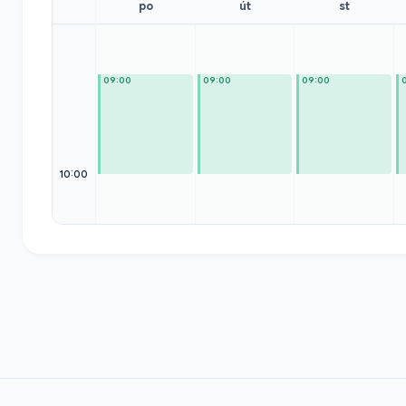
po
út
st
09:00
09:00
09:00
10:00