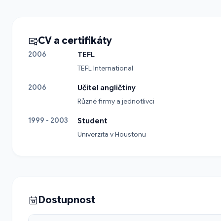
CV a certifikáty
2006
TEFL
TEFL International
2006
Učitel angličtiny
Různé firmy a jednotlivci
1999 - 2003
Student
Univerzita v Houstonu
Dostupnost