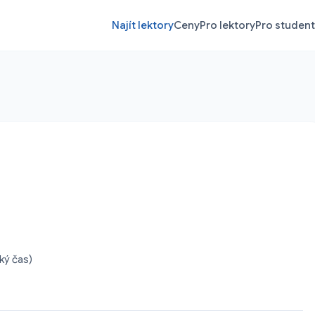
Najít lektory
Ceny
Pro lektory
Pro studen
ký čas)