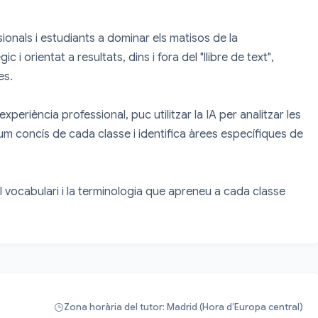
nals i estudiants a dominar els matisos de la 
 orientat a resultats, dins i fora del "llibre de text", 
s.

eriència professional, puc utilitzar la IA per analitzar les 
m concís de cada classe i identifica àrees específiques de 
l vocabulari i la terminologia que apreneu a cada classe 
Zona horària del tutor: Madrid (Hora d’Europa central)