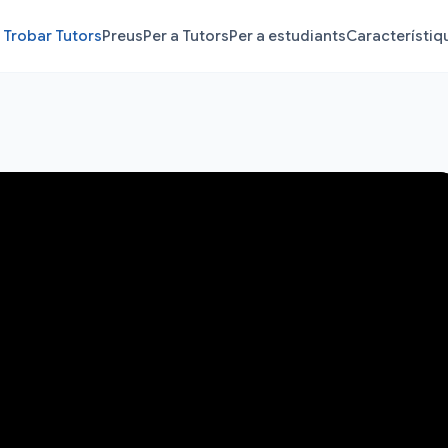
Trobar Tutors
Preus
Per a Tutors
Per a estudiants
Característiq