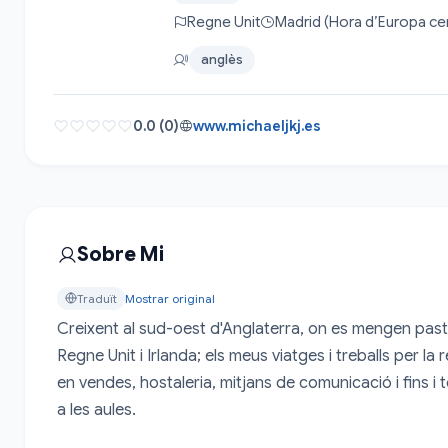
Regne Unit
Madrid (Hora d’Europa cen
anglès
0.0 (0)
www.michaeljkj.es
Sobre Mi
Traduït
Mostrar original
Creixent al sud-oest d'Anglaterra, on es mengen pastis
Regne Unit i Irlanda; els meus viatges i treballs per l
en vendes, hostaleria, mitjans de comunicació i fins i 
a les aules.
