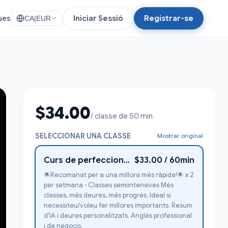
ues
Iniciar Sessió
Registrar-se
CA
|
EUR
$34.00
/ classe de 50 min
SELECCIONAR UNA CLASSE
Mostrar original
Curs de perfeccionament d'anglès professional 1-1
$33.00 / 60min
🌟Recomanat per a una millora més ràpida!🌟 x 2
per setmana - Classes semiintensives Més
classes, més deures, més progrés. Ideal si
necessiteu/voleu fer millores importants. Resum
d'IA i deures personalitzats. Anglès professional
i de negocis.