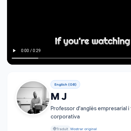
English (GB)
M J
Professor d'anglès empresarial i
corporativa
Traduït
Mostrar original