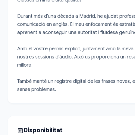
Durant més d'una dècada a Madrid, he ajudat professio
comunicació en anglès. El meu enfocament és estratègic i
aprenent a aconseguir una autoritat i fluïdesa genuïne
Amb el vostre permís explícit, juntament amb la meva exp
nostres sessions d'àudio. Això us proporciona un resu
millora.

També manté un registre digital de les frases noves, e
sense problemes.
Disponibilitat