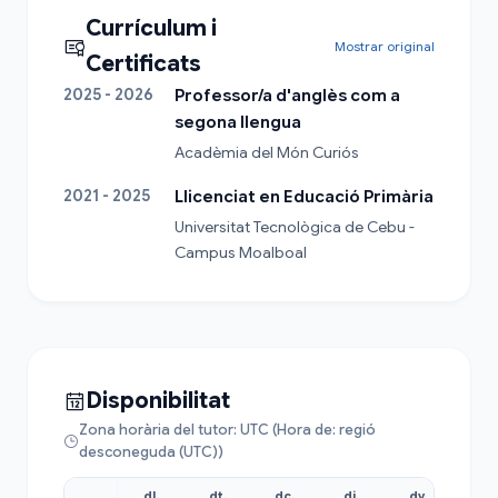
Currículum i
Mostrar original
Certificats
2025 - 2026
Professor/a d'anglès com a
segona llengua
Acadèmia del Món Curiós
2021 - 2025
Llicenciat en Educació Primària
Universitat Tecnològica de Cebu - 
Campus Moalboal
Disponibilitat
Zona horària del tutor: UTC (Hora de: regió
desconeguda (UTC))
dl.
dt.
dc.
dj.
dv.
ds.