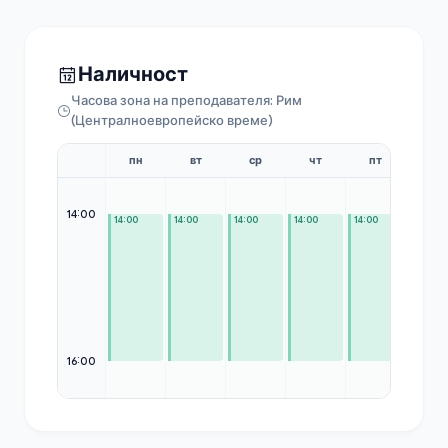
Наличност
Часова зона на преподавателя: Рим
(Централноевропейско време)
пн
вт
ср
чт
пт
сб
14:00
14:00
14:00
14:00
14:00
14:00
—
16:00