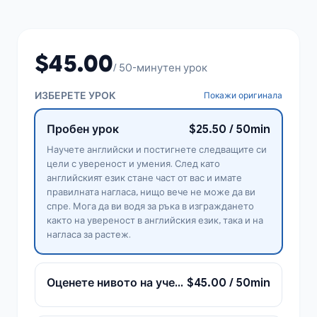
$45.00
/ 50-минутен урок
ИЗБЕРЕТЕ УРОК
Покажи оригинала
Пробен урок
$25.50 / 50min
Научете английски и постигнете следващите си
цели с увереност и умения. След като
английският език стане част от вас и имате
правилната нагласа, нищо вече не може да ви
спре. Мога да ви водя за ръка в изграждането
както на увереност в английския език, така и на
нагласа за растеж.
Оценете нивото на ученика и открийте неговите учебни нужди, канали и интереси
$45.00 / 50min