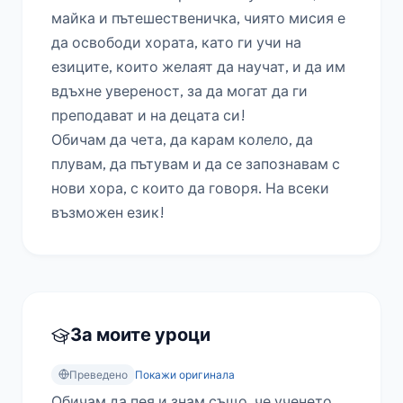
майка и пътешественичка, чиято мисия е 
да освободи хората, като ги учи на 
езиците, които желаят да научат, и да им 
вдъхне увереност, за да могат да ги 
преподават и на децата си!

Обичам да чета, да карам колело, да 
плувам, да пътувам и да се запознавам с 
нови хора, с които да говоря. На всеки 
възможен език!
За моите уроци
Преведено
Покажи оригинала
Обичам да пея и знам също, че ученето 