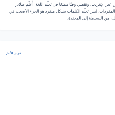
تعتمد دروسي بشكل أساسي على المحادثة، وهي ممتعة. أُدرّس عبر الإنترنت، ونقضي وقتًا ممتعًا في تعلّم اللغة. أُعلّم طلابي 
كيفية عمل اللغة، وعندما أتأكد من استيعابهم، نبدأ العمل على المفردات. ليس تعلّم الكلمات بشكل منفرد هو الجزء الأصعب في 
ل، من البسيطة إلى المعقدة.
عرض الأصل