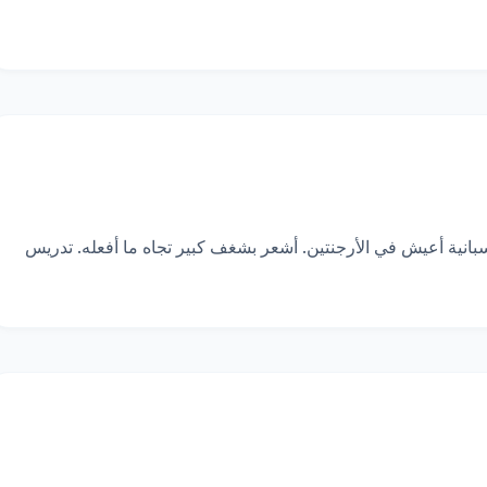
مرحباً، اسمي كريستيان باريونويفو، وأنا متحدث أصلي للغة الإسبانية أعيش في الأرجنتين. أشعر بشغف كبير تجاه ما أفعله. تدريس 