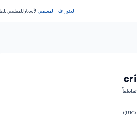
العثور على المعلمين
الأسعار
للمعلمين
للط
cr
عاطفاً